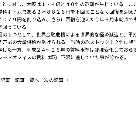
ことに対し、大阪は１・４倍と４０％の乖離が生じている。ま
賃料ボトムである２万８８２６円を下回ることなく回復を迎え
７０７９円を割り込み、さらに回復を迎えた今年６月末時点で
下回っている。
の１つとして、世界金融危機による世界的な経済減速と、平
７万㎡の大量供給が挙げられる。当時の総ストック１２％に相
昇した一方、平成２４～２６年の賃料水準はほぼ変化しておら
レードオフィスの賃料は既に下限に達していた事が分かる。
の記事
記事一覧へ
次の記事→