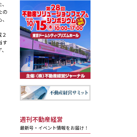
た、
たの
も、
成２
当す
ず、
週刊不動産経営
最新号・イベント情報をお届け！