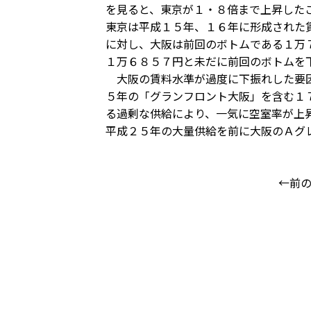
を見ると、東京が１・８倍まで上昇した
東京は平成１５年、１６年に形成された
に対し、大阪は前回のボトムである１万
１万６８５７円と未だに前回のボトムを
大阪の賃料水準が過度に下振れした要因
５年の「グランフロント大阪」を含む１
る過剰な供給により、一気に空室率が上
平成２５年の大量供給を前に大阪のＡグ
←前