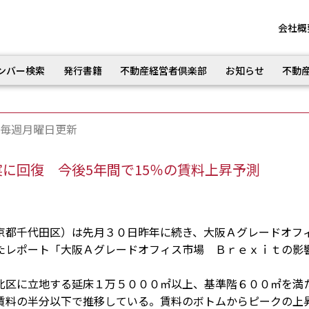
会社概
ンバー検索
発行書籍
不動産経営者倶楽部
お知らせ
不動
毎週月曜日更新
に回復 今後5年間で15％の賃料上昇予測
都千代田区）は先月３０日昨年に続き、大阪Ａグレードオフ
たレポート「大阪Ａグレードオフィス市場 Ｂｒｅｘｉｔの影
区に立地する延床１万５０００㎡以上、基準階６００㎡を満
賃料の半分以下で推移している。賃料のボトムからピークの上