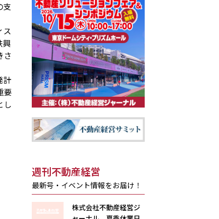
の支
ィス
鉄興
きさ
発計
重要
とし
週刊不動産経営
最新号・イベント情報をお届け！
株式会社不動産経営ジ
ャーナル 夏季休業日