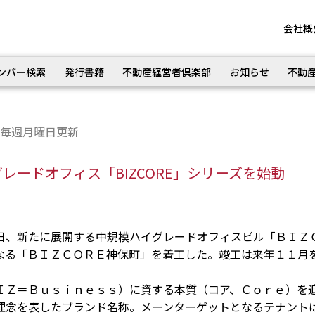
会社概
ンバー検索
発行書籍
不動産経営者倶楽部
お知らせ
不動
毎週月曜日更新
ードオフィス「BIZCORE」シリーズを始動
、新たに展開する中規模ハイグレードオフィスビル「ＢＩＺ
なる「ＢＩＺＣＯＲＥ神保町」を着工した。竣工は来年１１月
Ｚ＝Ｂｕｓｉｎｅｓｓ）に資する本質（コア、Ｃｏｒｅ）を
理念を表したブランド名称。メーンターゲットとなるテナント