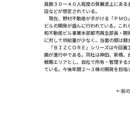
員数３０～４０人程度の発展途上にある
店などが想定されている。
現在、野村不動産が手がける「ＰＭＯ」
ビルの開発が盛んに行われている。これ
和不動産ビル事業本部都市再生部長・開
に対して供給量が少なく、当面の間は競
「ＢＩＺＣＯＲＥ」シリーズは今回着工
画が進行中である。同社は神田、新橋、
戦略エリアとし、自社で所有・管理する
ている。今後年間２～３棟の開発を目指
←前