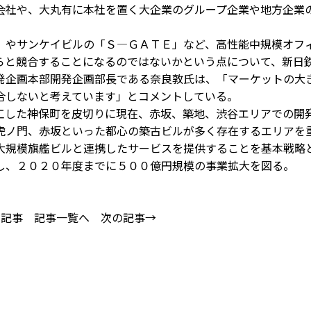
会社や、大丸有に本社を置く大企業のグループ企業や地方企業
やサンケイビルの「Ｓ―ＧＡＴＥ」など、高性能中規模オフ
らと競合することになるのではないかという点について、新日
発企画本部開発企画部長である奈良敦氏は、「マーケットの大
合しないと考えています」とコメントしている。
した神保町を皮切りに現在、赤坂、築地、渋谷エリアでの開
虎ノ門、赤坂といった都心の築古ビルが多く存在するエリアを
大規模旗艦ビルと連携したサービスを提供することを基本戦略
し、２０２０年度までに５００億円規模の事業拡大を図る。
の記事
記事一覧へ
次の記事→