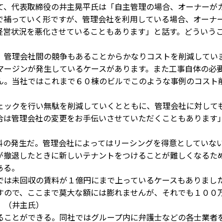
て、代表取締役の井主晃平氏は「自主管理の場合、オーナーが
で補っていく形ですが、管理会社を利用している場合、オーナ
経営状況を悪化させていることもあります」と話す。どういう
、管理会社間の競争もあることからかなりコストを削減してい
マージンが発生しているケースがあります。また工事自体の必
ん。当社ではこれまで６０棟のビルでこのような事例のコスト
ックを行い無駄を削減していくとともに、管理会社に対して
合は管理会社の変更をお手伝いさせていただくこともあります
の発生だ。管理会社によってはリーシングを得意としていな
が撤退したときに新しいテナントをつけることが難しくなるた
ある。
は未回収の賃料が１億円にまで上っているケースもありまし
すので、ここまで莫大な額には膨れませんが、それでも１００
」（井主氏）
ことができる。同社ではグループ内に弁護士などの各士業者