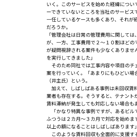
いく。このサービスを始めた経緯につい
ーできていないところを当社のサービス
一任しているケースも多くあり、それが
だろうか。
「管理会社は日常の管理費用に関しては
が、一方、工事費用で２～１０割ほどの
が疑問視辞される案件も少なくありませ
を実行してきました」
そのため同社では工事内容や項目のチェ
案を行っていく。「あまりにもひどい場
（井主氏）という。
加えて、しばしばある事例は未回収賃料
業者も存在する。そうすると、テナント
賃料滞納が発生しても対応しない場合も
「かなり特異な事例ですが、あるビルで
ふつうは２カ月～３カ月で対応を始めま
以上の額になることはしばしばあります
このような賃料回収も全面的に支援する