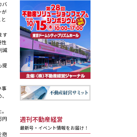
カバ
ーが
こと
ます
要性
削減
も提
」
い事
め、
た。
週刊不動産経営
万円
最新号・イベント情報をお届け！
を抱