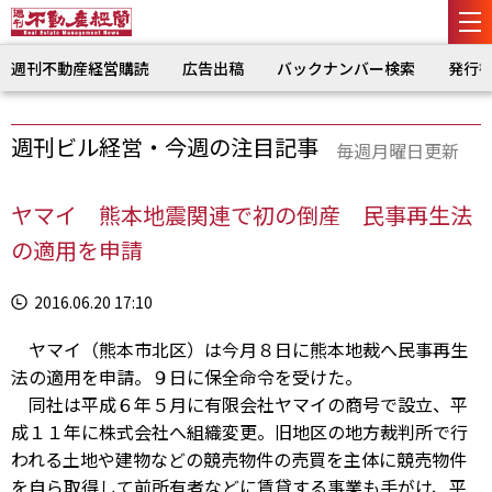
週刊不動産経営購読
広告出稿
バックナンバー検索
発行
週刊ビル経営・今週の注目記事
毎週月曜日更新
ヤマイ 熊本地震関連で初の倒産 民事再生法
の適用を申請
2016.06.20 17:10
ヤマイ（熊本市北区）は今月８日に熊本地裁へ民事再生
法の適用を申請。９日に保全命令を受けた。
同社は平成６年５月に有限会社ヤマイの商号で設立、平
成１１年に株式会社へ組織変更。旧地区の地方裁判所で行
われる土地や建物などの競売物件の売買を主体に競売物件
を自ら取得して前所有者などに賃貸する事業も手がけ、平