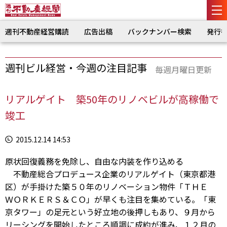
週刊不動産経営購読
広告出稿
バックナンバー検索
発行
週刊ビル経営・今週の注目記事
毎週月曜日更新
リアルゲイト 築50年のリノベビルが高稼働で
竣工
2015.12.14 14:53
原状回復義務を免除し、自由な内装を作り込める
不動産総合プロデュース企業のリアルゲイト（東京都港
区）が手掛けた築５０年のリノベーション物件「ＴＨＥ
ＷＯＲＫＥＲＳ＆ＣＯ」が早くも注目を集めている。「東
京タワー」の足元という好立地の後押しもあり、９月から
リーシングを開始したところ順調に成約が進み、１２月の