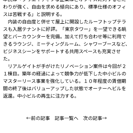
わりが強く、自由を求める傾向にあり、標準仕様のオフィ
スは苦戦する」と説明する。
内装の自由度と併せて屋上に開設したルーフトップテラ
スも入居テナントに好評。「東京タワー」を一望できる眺
望とバーカウンターを完備。加えて打ち合わせ等に利用で
きるラウンジ、ミーティングルーム、シャワーブースなど、
ビジネスシーンをサポートする共用スペースも充実させ
た。
リアルゲイトが手がけたリノベーション案件は今回が２
１棟目。築年の経過によって競争力が低下した中小ビルの
マスターリース事業を強化している。１０年程度の賃借期
間の終了後はバリューアップした状態でオーナーへビルを
返還。中小ビルの再生に注力する。
←前の記事
記事一覧へ
次の記事→