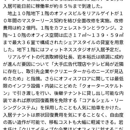
入居可能日前に稼働率が約８５％まで到達した。
地上１０階地下１階のオフィスビルをリアルゲイトが１
０年間のマスターリース契約を結び全面改修を実施。改修
費用は約２億円。１階をカフェレストランとラウンジ。２
階～１０階のオフィス空間は広さ１７㎡～１３９・５９㎡
まで最大３６室で構成されたシェアスタイルの貸室を用意
した。地下１階にはフィットネススタジオが入居予定だ。
リアルゲイトの代表取締役社長、岩本裕氏は順調に成約
が進んだ要因について「大手広告代理店やテレビ局が近隣
に存在し、取引先企業やクリエーターからのニーズが見込
めたため」と指摘。さらにオフィスフロアに関しては最低
限のインフラ設備・内装にとどめた「クォータースケルト
ン」で引き渡しを行い、後継テナントに貸し出し可能な内
装であれば原状回復義務を免除する「コア＆シェル・リー
シングシステム」を採用したことも人気に拍車をかけた。
入居テナントは原状回復費用を気にすることなく、自由度
の高い造作が可能で、移転コストも大幅に軽減できる。岩
本氏は「クリエイティブな企業ほどオフィスに対するこだ