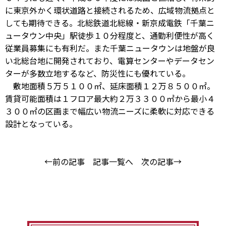
に東京外かく環状道路と接続されるため、広域物流拠点と
しても期待できる。北総鉄道北総線・新京成電鉄「千葉ニ
ュータウン中央」駅徒歩１０分程度と、通勤利便性が高く
従業員募集にも有利だ。また千葉ニュータウンは地盤が良
い北総台地に開発されており、電算センターやデータセン
ターが多数立地するなど、防災性にも優れている。
敷地面積５万５１００㎡、延床面積１２万８５００㎡。
賃貸可能面積は１フロア最大約２万３３００㎡から最小４
３００㎡の区画まで幅広い物流ニーズに柔軟に対応できる
設計となっている。
←前の記事
記事一覧へ
次の記事→