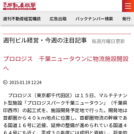
週刊不動産経営購読
広告出稿
バックナンバー検索
発行
週刊ビル経営・今週の注目記事
毎週月曜日更新
プロロジス 千葉ニュータウンに物流施設開設
へ
2015.01.19 12:24
プロロジス（東京都千代田区）は１５日、マルチテナン
ト型施設「プロロジスパーク千葉ニュータウン」（千葉県
印西市）の起工式を、施設開発予定地で行った。開発地は
首都圏から４０ｋｍ地点に位置し、首都圏物流の幹線であ
る国道１６号に近接、延伸の整備が進められている国道４
６４号にも近く、平成３０年度には成田と直結し、将来的