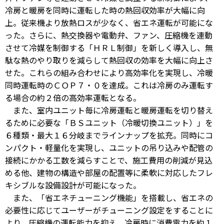
冷房と暖房を同時に運転した時の熱回収効率が大幅に向
上。従来機より放熱ロスが少なく、省エネ運転が可能にな
った。さらに、熱交換器や電動弁、ファン、圧縮機を連動
させて冷媒を制御する「ＨＲＬ制御」を新しく導入し、無
駄な熱のやり取りを減らして熱回収の効率を大幅に向上さ
せた。これらの組み合わせにより高効率化を実現し、冷暖
同時運転時のＣＯＰ７・０を達成。これは冷房のみ運転す
る場合の約２倍の高効率運転となる。
また、室内ユニット毎に冷房運転と暖房運転を切り替え
るために必要な「ＢＳユニット（冷暖切換ユニット）」を
６種類・最大１６分岐までラインナップを拡充。同時にコ
ンパクト・軽量化を実現し、ユニットの吊り込みや配管の
接続にかかる工数を減らすことで、施工費用の削減が見込
める他、建物の構造や部屋の配置等に柔軟に対応したフレ
キシブルな設備設計が可能になった。
また、「省エネチューニング機能」を搭載し、省エネの
必要性に応じてユーザーがチューニング設定をすることに
より、圧縮機の運転能力を抑え、冷房時に消費電力を約１