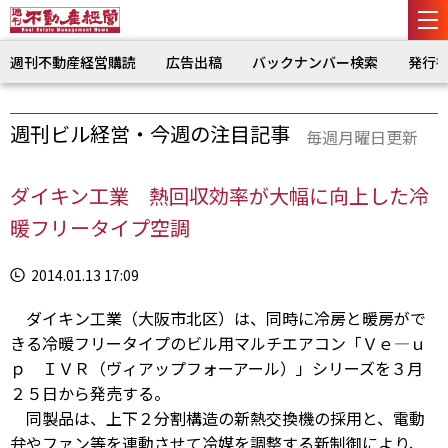
週刊不動産経営購読
広告出稿
バックナンバー検索
発行
週刊ビル経営・今週の注目記事
毎週月曜日更新
ダイキン工業 熱回収効率が大幅に向上した冷
暖フリータイプ空調
2014.01.13 17:09
ダイキン工業（大阪市北区）は、同時に冷房と暖房がで
きる冷暖フリータイプのビル用マルチエアコン「Ｖｅ―ｕ
ｐ ＩＶＲ（ヴィアップフォーアール）」シリーズを３月
２５日から発売する。
同製品は、上下２分割構造の新熱交換機の採用と、電動
弁やファン等を連動させて冷媒を調整する新制御により、