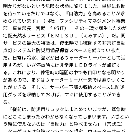
明かりがないという危険な状態に陥りました。単純に救助
を待っているだけではなく、『自助力』を高めることが求
められています」（同社 ファシリティマネジメント事業
部 事業部長 宮武 伸行氏） その一環で誕生したのが
宅配天然水サービス「ＥＭＩＳＵＩ（えみすい）」だ。同
サービスの最大の特徴は、停電時でも稼働する非常灯自動
点灯システムと防災用備品保管スペースを備えている点
だ。日常は冷水、温水が出るウォーターサーバーとして活
用するが、いざ停電時には非常用ＬＥＤライトが点灯す
る。これにより、停電時の暗闇の中でも目印となる明かり
があるので、まずはウォーターサーバーまでは辿りつくこ
とができる。そして、サーバー下部の収納スペースに防災
用グッズを収納しておけば、すぐに使用することができ
る。
「従前は、防災用リュックにまとめていますが、緊急時
にどこにしまったかわからなくなってしまいます。いざとい
う時に使えないのは『自助力』と呼べません」（宮武氏）
ターゲットは分譲マンションを想定。ウォーターサーバ