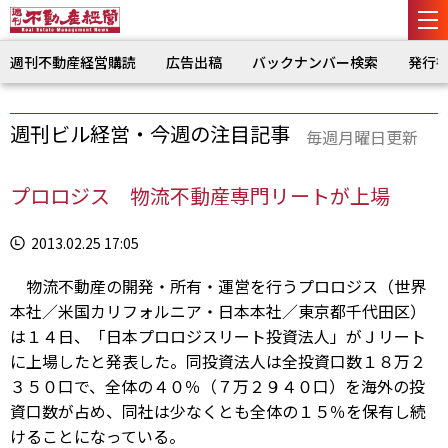
週刊不動産経営購読
広告出稿
バックナンバー検索
発行
週刊ビル経営・今週の注目記事
毎週月曜日更新
プロロジス 物流不動産専門リートが上場
2013.02.25 17:05
物流不動産の開発・所有・運営を行うプロロジス（世界
本社／米国カリフォルニア・日本本社／東京都千代田区）
は１４日、「日本プロロジスリート投資法人」がＪリート
に上場したと発表した。同投資法人は全投資口数１８万２
３５０口で、全体の４０％（７万２９４０口）を海外の投
資口数が占め、同社は少なくとも全体の１５％を保有し続
けることになっている。