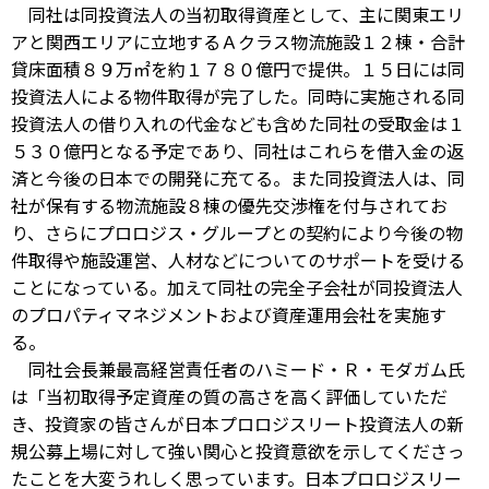
同社は同投資法人の当初取得資産として、主に関東エリ
アと関西エリアに立地するＡクラス物流施設１２棟・合計
貸床面積８９万㎡を約１７８０億円で提供。１５日には同
投資法人による物件取得が完了した。同時に実施される同
投資法人の借り入れの代金なども含めた同社の受取金は１
５３０億円となる予定であり、同社はこれらを借入金の返
済と今後の日本での開発に充てる。また同投資法人は、同
社が保有する物流施設８棟の優先交渉権を付与されてお
り、さらにプロロジス・グループとの契約により今後の物
件取得や施設運営、人材などについてのサポートを受ける
ことになっている。加えて同社の完全子会社が同投資法人
のプロパティマネジメントおよび資産運用会社を実施す
る。
同社会長兼最高経営責任者のハミード・Ｒ・モダガム氏
は「当初取得予定資産の質の高さを高く評価していただ
き、投資家の皆さんが日本プロロジスリート投資法人の新
規公募上場に対して強い関心と投資意欲を示してくださっ
たことを大変うれしく思っています。日本プロロジスリー