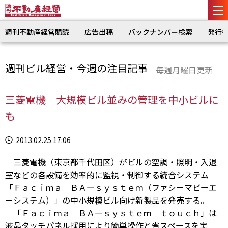
週刊不動産経営購読
広告出稿
バックナンバー検索
発行
週刊ビル経営・今週の注目記事
毎週月曜日更新
三菱電機 大規模ビル並みの管理を中小ビルに
も
2013.02.25 17:06
三菱電機（東京都千代田区）がビルの空調・照明・入退
室などの各設備を効率的に監視・制御する統合システム
「Ｆａｃｉｍａ ＢＡ―ｓｙｓｔｅｍ（ファシーマビーエ
ーシステム）」の中小規模ビル向け新製品を発売する。
「Ｆａｃｉｍａ ＢＡ―ｓｙｓｔｅｍ ｔｏｕｃｈ」は
液晶タッチパネル採用により簡単操作と省スペースを実