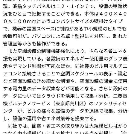
現。液晶タッチパネルは１２・１インチで、設備の稼働状
況をひと目で把握することができる。本体は４００×４０
０×１００ｍｍというコンパクトサイズの壁掛けタイプ
で、機器の設置スペースに制約がある中小規模のビルでも
設置可能だ。パソコンによる卓上監視にも対応し、離れた
管理室等からも操作ができる。
また空調設備の制御機能強化により、さらなる省エネ支
援も実現している。各設備のエネルギー使用量のグラフ表
示やデマンド制御が可能なほか、同社製のビル用マルチエ
アコンと接続させることで空調スケジュールの表示・設定
など空調設備のきめ細かな制御や、空調設備の課金に使用
する電力量のデータ収集などが可能となる。さらに設備の
データについてはクラウドを活用して収集・分析。三菱電
機ビルテクノサービス（東京都荒川区）のファシリティセ
ンターが、ビルの様々な設備のデータを遠隔で収集、分析
し、設備の運用や省エネ対策等を提案する。
同社では、節電・省エネの取り組みは大規模ビルばかり
でなく中小規模ビルにまで拡大している点を前提に、「今