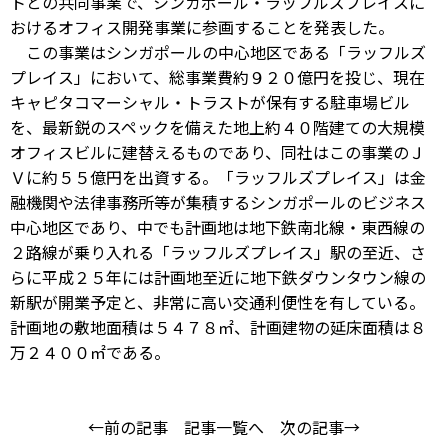
トとの共同事業で、シンガポール・ラッフルズプレイスに
おけるオフィス開発事業に参画することを発表した。
この事業はシンガポールの中心地区である「ラッフルズ
プレイス」において、総事業費約９２０億円を投じ、現在
キャピタコマーシャル・トラストが保有する駐車場ビル
を、最新鋭のスペックを備えた地上約４０階建ての大規模
オフィスビルに建替えるものであり、同社はこの事業のＪ
Ｖに約５５億円を出資する。「ラッフルズプレイス」は金
融機関や法律事務所等が集積するシンガポールのビジネス
中心地区であり、中でも計画地は地下鉄南北線・東西線の
２路線が乗り入れる「ラッフルズプレイス」駅の至近、さ
らに平成２５年には計画地至近に地下鉄ダウンタウン線の
新駅が開業予定と、非常に高い交通利便性を有している。
計画地の敷地面積は５４７８㎡、計画建物の延床面積は８
万２４００㎡である。
←前の記事
記事一覧へ
次の記事→