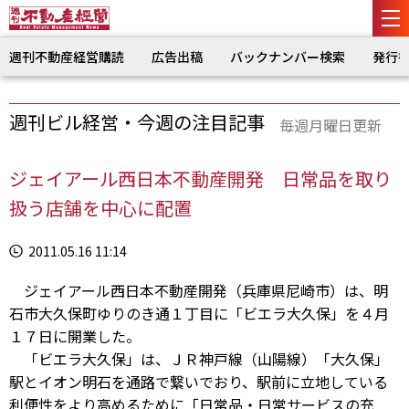
週刊不動産経営購読
広告出稿
バックナンバー検索
発行
週刊ビル経営・今週の注目記事
毎週月曜日更新
ジェイアール西日本不動産開発 日常品を取り
扱う店舗を中心に配置
2011.05.16 11:14
ジェイアール西日本不動産開発（兵庫県尼崎市）は、明
石市大久保町ゆりのき通１丁目に「ビエラ大久保」を４月
１７日に開業した。
「ビエラ大久保」は、ＪＲ神戸線（山陽線）「大久保」
駅とイオン明石を通路で繋いでおり、駅前に立地している
利便性をより高めるために「日常品・日常サービスの充