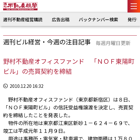
週刊不動産経営購読
広告出稿
バックナンバー検索
発行
週刊ビル経営・今週の注目記事
毎週月曜日更新
野村不動産オフィスファンド 「ＮＯＦ東陽町
ビル」の売買契約を締結
2010.12.20 16:32
野村不動産オフィスファンド（東京都新宿区）は８日、
「ＮＯＦ東陽町ビル」の信託受益権譲渡を決定し、売買契
約を締結したことを発表した。
物件の所在地は東京都江東区新砂１－６２４－６９で、
竣工は平成元年１１月９日。
用途は事務所・電気室・駐車場で、建物面積は１万８０