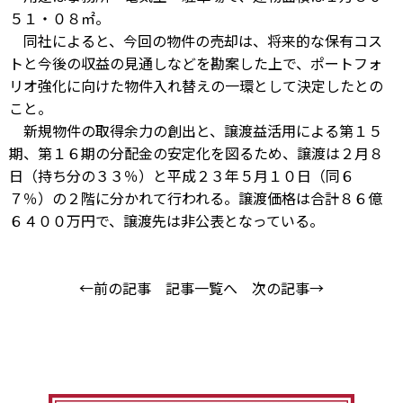
５１・０８㎡。
同社によると、今回の物件の売却は、将来的な保有コス
トと今後の収益の見通しなどを勘案した上で、ポートフォ
リオ強化に向けた物件入れ替えの一環として決定したとの
こと。
新規物件の取得余力の創出と、譲渡益活用による第１５
期、第１６期の分配金の安定化を図るため、譲渡は２月８
日（持ち分の３３％）と平成２３年５月１０日（同６
７％）の２階に分かれて行われる。譲渡価格は合計８６億
６４００万円で、譲渡先は非公表となっている。
←前の記事
記事一覧へ
次の記事→