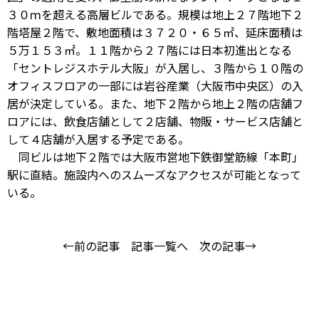
３０ｍを超える高層ビルである。規模は地上２７階地下２
階塔屋２階で、敷地面積は３７２０・６５㎡、延床面積は
５万１５３㎡。１１階から２７階には日本初進出となる
「セントレジスホテル大阪」が入居し、３階から１０階の
オフィスフロアの一部には岩谷産業（大阪市中央区）の入
居が決定している。また、地下２階から地上２階の店舗フ
ロアには、飲食店舗として２店舗、物販・サービス店舗と
して４店舗が入居する予定である。
同ビルは地下２階では大阪市営地下鉄御堂筋線「本町」
駅に直結。施設内へのスムーズなアクセスが可能となって
いる。
←前の記事
記事一覧へ
次の記事→