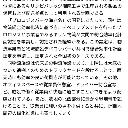
位置にあるキリンビバレッジ湘南工場で生産される製品の
保管および配送拠点として利用される計画である。
「プロロジスパーク海老名」の開発にあたって、同社は
物流総合効率化法に基づき、デベロップメントを行ったプ
ロロジスと事業者であるキリン物流が共同で総合効率化計
画認定を申請し、認定された経緯がある。この設定は、物
流事業者と物流施設デベロッパーが共同で総合効率化計画
認定を申請し、認定された全国初のケースである。
同物流施設は低床式の物流施設であり、１階には大庇の
ついた荷捌きのためのトラックヤードを設けることで、雨
天時にも効率の良い荷捌きが可能となっている。その他、
オフィススペースや従業員休憩室、ドライバー待合室な
ど、施設で働く従業員が快適に過ごすことができるよう配
慮されている。また、敷地の北西部分に豊かな緑地帯を設
けることで、従業員に憩いの場を提供すると共に、計画地
周辺の緑化推進にも寄与していく。