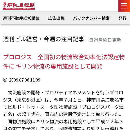
週刊不動産経営購読
広告出稿
バックナンバー検索
発行
週刊ビル経営・今週の注目記事
毎週月曜日更新
プロロジス 全国初の物流総合効率化法認定物
件に キリン物流の専用施設として開発
2009.07.06 11:09
物流施設の開発・プロパティマネジメントを行うプロロ
ジス（東京都港区）は、今年７月１日、神奈川県海老名市
でビルド・トゥ・スーツ型物流施設「プロロジスパーク海
老名」の起工式を、同市内の建設予定地にて執り行った。
同物流施設はキリン物流の専用施設として平成２２年３
月の竣工を予定しており、同物流施設より約２ｋｍ離れた