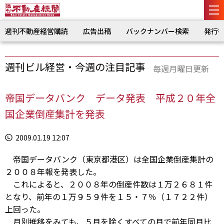
週刊不動産経営購読
広告出稿
バックナンバー検索
発行
週刊ビル経営・今週の注目記事
毎週月曜日更新
帝国データバンク データ発表 平成２０年全
国企業倒産集計を発表
2009.01.19 12:07
帝国データバンク（東京都港区）は全国企業倒産集計の
２００８年報を発表した。
これによると、２００８年の倒産件数は１万２６８１件
となり、前年の１万９５９件を１５・７％（１７２２件）
上回った。
月別推移をみても、５月を除くすべての月で前年同月比