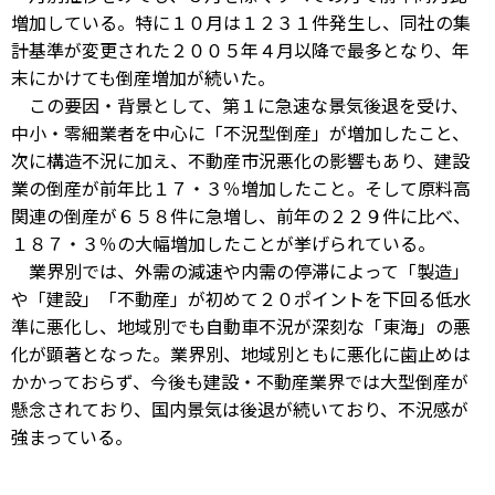
増加している。特に１０月は１２３１件発生し、同社の集
計基準が変更された２００５年４月以降で最多となり、年
末にかけても倒産増加が続いた。
この要因・背景として、第１に急速な景気後退を受け、
中小・零細業者を中心に「不況型倒産」が増加したこと、
次に構造不況に加え、不動産市況悪化の影響もあり、建設
業の倒産が前年比１７・３％増加したこと。そして原料高
関連の倒産が６５８件に急増し、前年の２２９件に比べ、
１８７・３％の大幅増加したことが挙げられている。
業界別では、外需の減速や内需の停滞によって「製造」
や「建設」「不動産」が初めて２０ポイントを下回る低水
準に悪化し、地域別でも自動車不況が深刻な「東海」の悪
化が顕著となった。業界別、地域別ともに悪化に歯止めは
かかっておらず、今後も建設・不動産業界では大型倒産が
懸念されており、国内景気は後退が続いており、不況感が
強まっている。