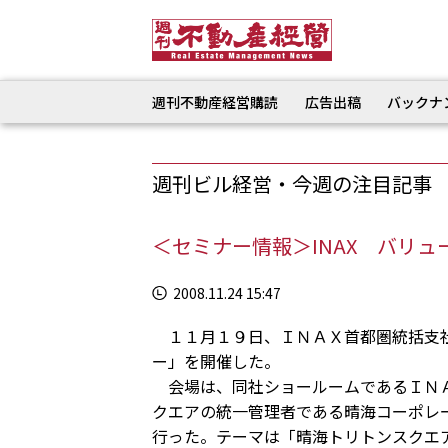
週刊不動産経営購読
広告出稿
バックナ
週刊ビル経営・今週の注目記事
＜セミナー情報＞INAX バリ
2008.11.24 15:47
１１月１９日、ＩＮＡＸ首都圏統括支社
ー」を開催した。
会場は、同社ショールームであるＩＮＡ
クエアの統一管理者である晴海コーポレ
行った。テーマは「晴海トリトンスクエ