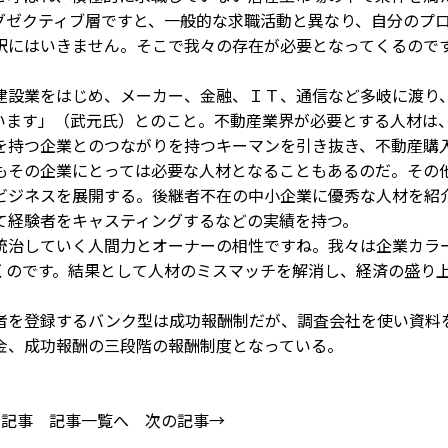
グゼクティブ層ですと、一般的な求職活動と異なり、自分のプ
訳にはいきません。そこで我々の存在が必要となってくるので
設業をはじめ、メーカー、金融、ＩＴ、通信など多岐に渡り
います」（武元氏）とのこと。不動産業界が必要とする人材は
を持つ企業とのつながりを持つキーマンを引き抜き、不動産購
もその企業にとっては必要な人材となることもあるのだ。その
ビジネスを展開する。後継者不在の中小企業に優秀な人材を紹
て経験者をキャスティングするなどの実績を持つ。
治していく人間力とオーナーの相性ですね。我々は企業カラ
くのです。結果として人材のミスマッチを解消し、経済の盛り
者を登録するバンク型は成功報酬制だが、調査会社を使い資料
金、成功報酬の三段階の報酬制度となっている。
の記事
記事一覧へ
次の記事→