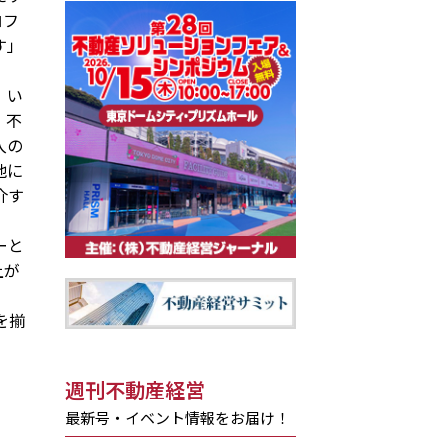
ロフ
す」
、い
、不
入の
他に
介す
ーと
上が
を揃
週刊不動産経営
最新号・イベント情報をお届け！