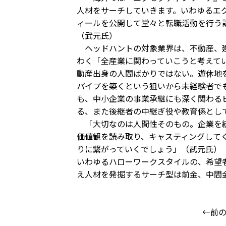
人材をサーチしていきます。いわゆるエ
ィールを公開して堂々と転職活動を行う
（武元氏）
ヘッドハントの対象業界は、不動産、建
わく「全産業に関わっていこうと考えて
動産出身の人間ばかりではない。遊休地
パイプを築くという狙いから未経験者で
も、中小企業の事業承継にも深く関わる
る、また後継者の中継ぎ役や教育係とし
「大切なのは人間性そのもの。企業を統
価値観を読み取り、キャスティングして
りに繋がっていくでしょう」（武元氏）
いわゆるハローワークスタイルの、希望
え人材を発掘するサーチ型は前金、中間
←前