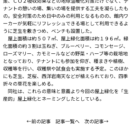
策、ＣＯ２吸収効果などの地球温暖化対策だけでなく、テ
ナントの憩いの場、集いの場を提供する工夫を凝らしたも
の。安全対策のため日中のみの利用となるものの、館内ワ
ーカーが気軽にリフレッシュできる場として利用できるよ
うに芝生を敷きつめ、ベンチも設置した。
屋上面積は約５０７㎡、屋上緑化面積は約１９６㎡。緑
化面積の約３割は玉ねぎ、ブルーベリー、コモンセージ、
ローズマリー、カモミールなどの野菜・ハーブ等の栽培地
となっており、テナントにも参加を仰ぎ、種まきや植樹、
収穫等を行い、収穫祭や試食会も実施する予定。このほか
にも芝生、芝桜、西洋岩南天などが植えられており、四季
折々の草花を楽しめる。
同社は、これらの意味と意義より今回の屋上緑化を「生
産的」屋上緑化とネーミングしたとしている。
←前の記事
記事一覧へ
次の記事→