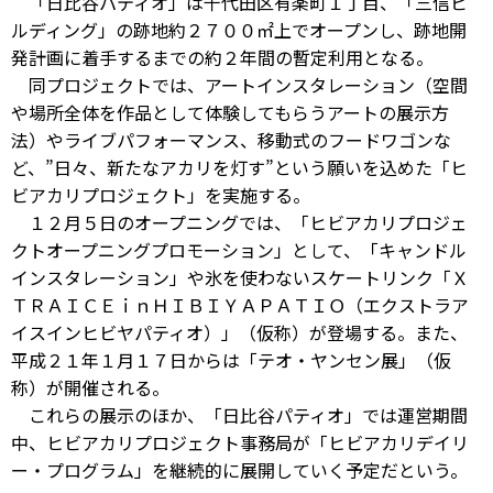
「日比谷パティオ」は千代田区有楽町１丁目、「三信ビ
ルディング」の跡地約２７００㎡上でオープンし、跡地開
発計画に着手するまでの約２年間の暫定利用となる。
同プロジェクトでは、アートインスタレーション（空間
や場所全体を作品として体験してもらうアートの展示方
法）やライブパフォーマンス、移動式のフードワゴンな
ど、”日々、新たなアカリを灯す”という願いを込めた「ヒ
ビアカリプロジェクト」を実施する。
１２月５日のオープニングでは、「ヒビアカリプロジェ
クトオープニングプロモーション」として、「キャンドル
インスタレーション」や氷を使わないスケートリンク「Ｘ
ＴＲＡＩＣＥｉｎＨＩＢＩＹＡＰＡＴＩＯ（エクストラア
イスインヒビヤパティオ）」（仮称）が登場する。また、
平成２１年１月１７日からは「テオ・ヤンセン展」（仮
称）が開催される。
これらの展示のほか、「日比谷パティオ」では運営期間
中、ヒビアカリプロジェクト事務局が「ヒビアカリデイリ
ー・プログラム」を継続的に展開していく予定だという。