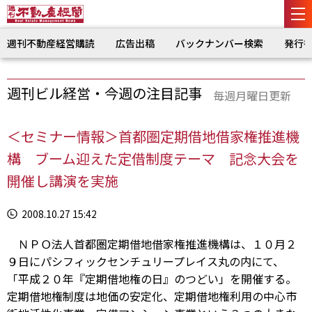
週刊不動産経営購読
広告出稿
バックナンバー検索
発行
週刊ビル経営・今週の注目記事
毎週月曜日更新
＜セミナー情報＞首都圏定期借地借家権推進機
構 ブーム迎えた定借制度テーマ 記念大会を
開催し講演を実施
2008.10.27 15:42
ＮＰＯ法人首都圏定期借地借家権推進機構は、１０月２
９日にパシフィックセンチュリープレイス丸の内にて、
「平成２０年『定期借地権の日』のつどい」を開催する。
定期借地権制度は地価の安定化、定期借地権利用の中心市