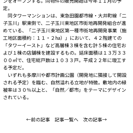
ンをオープンする。同物件の販売開始は今年１１月の予
定。
同タワーマンションは、東急田園都市線・大井町線「二
子玉川」駅東側で、二子玉川東地区市街地再開発組合が進
めている、「二子玉川東地区第一種市街地再開発事業（施
工地区面積約：１１・２ha）」において、４２階建ての
「タワーイースト」など高層棟３棟を含む計５棟の住宅お
よび１棟の店舗棟を建設するもの。延床面積は１３万３３
００㎡で、住宅総戸数は１０３３戸。平成２２年に竣工す
る予定だ。
いずれも多摩川や都市計画公園（開発地に隣接して開設
される予定）を臨む、自然溢れる立地が特徴。敷地内の緑
被率は３０％以上と、「自然／都市」をテーマにデザイン
されている。
←前の記事
記事一覧へ
次の記事→