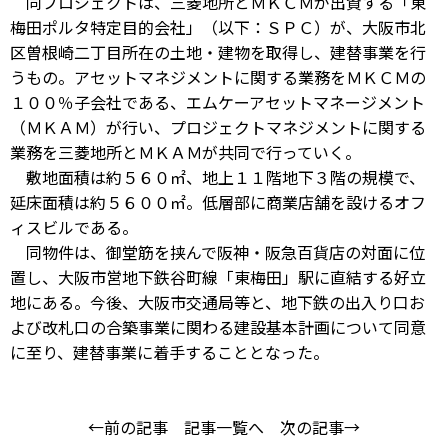
同プロジェクトは、三菱地所とＭＫＣＭが出資する「東
梅田ポルタ特定目的会社」（以下：ＳＰＣ）が、大阪市北
区曽根崎二丁目所在の土地・建物を取得し、建替事業を行
うもの。アセットマネジメントに関する業務をＭＫＣＭの
１００％子会社である、エムケーアセットマネージメント
（ＭＫＡＭ）が行い、プロジェクトマネジメントに関する
業務を三菱地所とＭＫＡＭが共同で行っていく。
敷地面積は約５６０㎡、地上１１階地下３階の規模で、
延床面積は約５６００㎡。低層部に商業店舗を設けるオフ
ィスビルである。
同物件は、御堂筋を挟んで阪神・阪急百貨店の対面に位
置し、大阪市営地下鉄谷町線「東梅田」駅に直結する好立
地にある。今後、大阪市交通局等と、地下鉄の出入り口お
よび改札口の合築事業に関わる建設基本計画について同意
に至り、建替事業に着手することとなった。
←前の記事
記事一覧へ
次の記事→