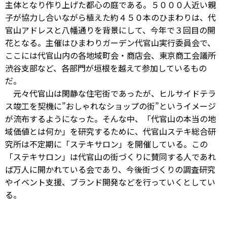
主体となり作り上げた都心の庭である。５０００人近い親
子が協力し合いながら植えた約４５０本のひまわりは、代
官山アドレスと八幡通りを背景にして、今年で３回目の開
花となる。主催はひまわりガーデン代官山実行委員会で、
ここには代官山内の各地域町会・商店会、東京商工会議所
渋谷支部など、各部門が垣根を越えて参加しているもの
だ。
元々代官山は閑静な住宅街であったが、ヒルサイドテラ
ス竣工を契機に”おしゃれなショップの街”というイメージ
が流布するようになった。そんな中、「代官山の本当の地
域価値とは何か」を研究するために、代官山ステキ総合研
究所は不定期に「ステキサロン」を開催している。この
「ステキサロン」は代官山の街づくりに賛同する人であれ
ば万人に開かれている会であり、今後街づくりの調査研究
やイベント支援、ブランド開発などを行っていくとしてい
る。