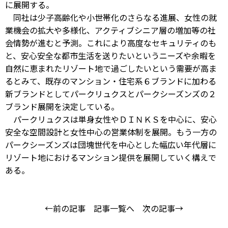
に展開する。
同社は少子高齢化や小世帯化のさらなる進展、女性の就
業機会の拡大や多様化、アクティブシニア層の増加等の社
会情勢が進むと予測。これにより高度なセキュリティのも
と、安心安全な都市生活を送りたいというニーズや余暇を
自然に恵まれたリゾート地で過ごしたいという需要が高ま
るとみて、既存のマンション・住宅系６ブランドに加わる
新ブランドとしてパークリュクスとパークシーズンズの２
ブランド展開を決定している。
パークリュクスは単身女性やＤＩＮＫＳを中心に、安心
安全な空間設計と女性中心の営業体制を展開。もう一方の
パークシーズンズは団塊世代を中心とした幅広い年代層に
リゾート地におけるマンション提供を展開していく構えで
ある。
←前の記事
記事一覧へ
次の記事→