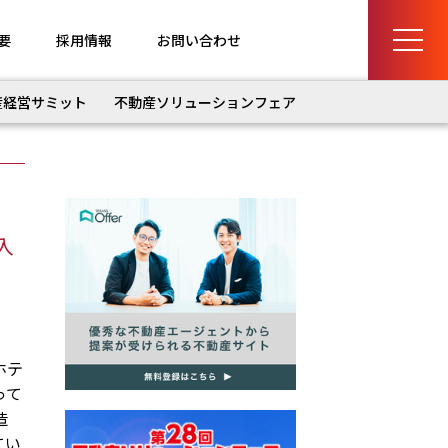
要
採用情報
お問い合わせ
産経営サミット
不動産ソリューションフェア
入
ホテ
って
造
てい