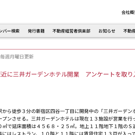
会社概
ンバー検索
発行書籍
不動産経営者倶楽部
お知らせ
不動
毎週月曜日更新
至近に三井ガーデンホテル開業 アンケートを取り
から徒歩３分の新宿区四谷一丁目に開発中の「三井ガーデン
ープンさせる。三井ガーデンホテルは現在１３施設が営業を行
０㎡で延床面積は４５６８・２５㎡。地上１１階地下１階のＳ
階にはレストラン、１０階と１１階には賃貸住宅１３戸が入っ