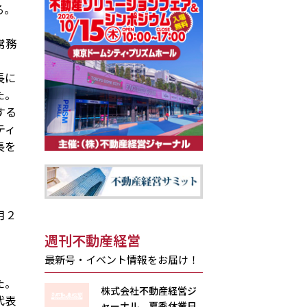
る。
常務
長に
た。
する
ティ
長を
月２
週刊不動産経営
最新号・イベント情報をお届け！
た。
株式会社不動産経営ジ
代表
ャーナル 夏季休業日