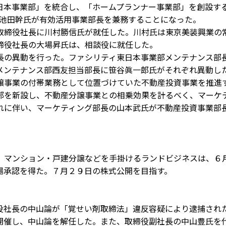
日本事業部」を統合し、「ホームプランナー事業部」を創設す
の池田幹氏が有効活用事業部長を兼務することになった。
取締役社長に川村勝信氏が就任した。川村氏は東京美装興業の
締役社長の大場昇氏は、相談役に就任した。
長の異動を行った。ファシリティ東日本事業部メンテナンス部
メンテナンス部西友担当部長に笹谷眞一郎氏がそれぞれ異動し
譲事業の付帯業務として位置づけていた不動産投資事業を推進
部を新設し、不動産分譲事業との相乗効果を計るべく、マーケ
れに伴い、マーケティング部長の山本武氏が不動産投資事業部
、マンション・戸建分譲などを手掛けるランドビジネスは、６
場承認を得た。７月２９日の株式公開を目指す。
役社長の中山論が「覚せい剤取締法」違反容疑により逮捕され
開催し、中山論を解任した。また、取締役副社長の中山豊氏を