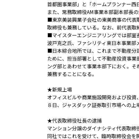
首都圏事業部」と「ホームプランナー西
また、常務取締役AM事業本部副本部長
■東京美装興業子会社の東美商事の代表
取締役も兼務している。なお、前代表取
■マイスターエンジニアリングでは部室
波戸克之氏、ファシリティ東日本事業部
■日本綜合地所では、これまで不動産分
ために、担当部署として不動産投資事業
ング部とあわせて事業本部下におく。そ
兼務することになる。
★新規上場
オフィスビルや商業施設開発および投資
８日、ジャスダック証券取引市場への上
★代表取締役社長の逮捕
マンション分譲のダイナシティ代表取締
同社ではこれを受けて、臨時取締役会を