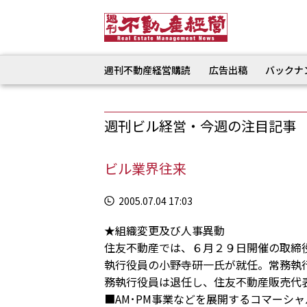
週刊不動産経営購読
広告出稿
バックナ
週刊ビル経営・今週の注目記事
ビル業界往来
2005.07.04 17:03
★組織変更及び人事異動
住友不動産では、６月２９日開催の取締
執行役員の小野寺研一氏が就任。常務執
務執行役員は退任し、住友不動産販売代
■AM･PM事業などを展開するコマーシ