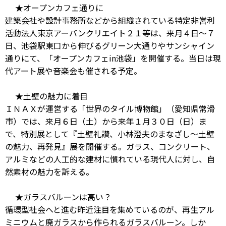
★オープンカフェ通りに
建築会社や設計事務所などから組織されている特定非営利
活動法人東京アーバンクリエイト２１等は、来月４日～７
日、池袋駅東口から伸びるグリーン大通りやサンシャイン
通りにて、「オープンカフェin池袋」を開催する。当日は現
代アート展や音楽会も催される予定。
★土壁の魅力に着目
ＩＮＡＸが運営する「世界のタイル博物館」（愛知県常滑
市）では、来月６日（土）から来年１月３０日（日）ま
で、特別展として『土壁礼讃、小林澄夫のまなざし～土壁
の魅力、再発見』展を開催する。ガラス、コンクリート、
アルミなどの人工的な建材に慣れている現代人に対し、自
然素材の魅力を訴える。
★ガラスバルーンは高い？
循環型社会へと進む昨近注目を集めているのが、再生アル
ミニウムと廃ガラスから作られるガラスバルーン。しか