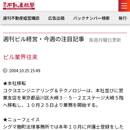
週刊不動産経営購読
広告出稿
バックナンバー検索
発行
週刊ビル経営・今週の注目記事
毎週月曜日更新
ビル業界往来
2004.10.25 15:49
★本社移転
コクヨエンジニアリング＆テクノロジーは、本社並びに営
業支店を東京都品川区大崎３―５―２エステージ大崎５階
へ移転し、１０月２５日より業務を開始する。
★ニューフェイス
シグマ麹町法律事務所では本年１０月に弁護士登録をした