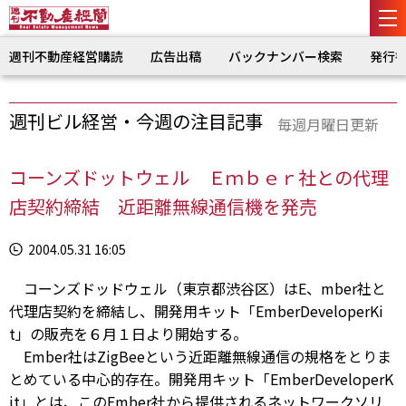
週刊不動産経営購読
広告出稿
バックナンバー検索
発行
週刊ビル経営・今週の注目記事
毎週月曜日更新
コーンズドットウェル Ｅｍｂｅｒ社との代理
店契約締結 近距離無線通信機を発売
2004.05.31 16:05
コーンズドッドウェル（東京都渋谷区）はE、mber社と
代理店契約を締結し、開発用キット「EmberDeveloperKi
t」の販売を６月１日より開始する。
Ember社はZigBeeという近距離無線通信の規格をとりま
とめている中心的存在。開発用キット「EmberDeveloperK
it」とは、このEmber社から提供されるネットワークソリ