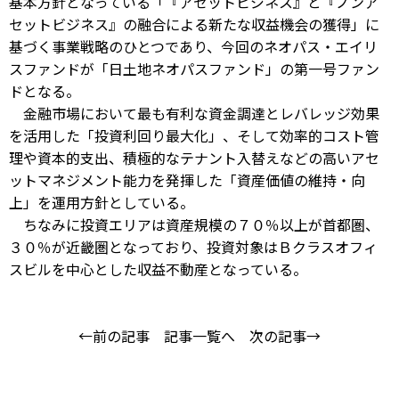
基本方針となっている「『アセットビジネス』と『ノンア
セットビジネス』の融合による新たな収益機会の獲得」に
基づく事業戦略のひとつであり、今回のネオパス・エイリ
スファンドが「日土地ネオパスファンド」の第一号ファン
ドとなる。
金融市場において最も有利な資金調達とレバレッジ効果
を活用した「投資利回り最大化」、そして効率的コスト管
理や資本的支出、積極的なテナント入替えなどの高いアセ
ットマネジメント能力を発揮した「資産価値の維持・向
上」を運用方針としている。
ちなみに投資エリアは資産規模の７０％以上が首都圏、
３０％が近畿圏となっており、投資対象はＢクラスオフィ
スビルを中心とした収益不動産となっている。
←前の記事
記事一覧へ
次の記事→