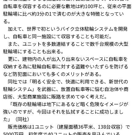
自転車を収容するのに必要な敷地は約100坪と、従来の平面
駐輪場に比べ約3分の1で済むのが大きな特徴となってい
る。
加えて、世界で初というバイク立体駐輪システムを開発
し、自転車と同一施設にて収容することも可能だ。
また、ユニットを多数連結することで数千台規模の大型
駐輪場にすることも出来る。
更に、建物内の人が出入り出来ないスペースに自転車を
収納する為に駐輪自転車に対する盗難やいたずらを防げる
など防犯面においても多くのメリットがある。
同社では「明るく安全で、快適に利用できる、新世代の
駐輪システム」を武器に、放置自転車等に悩む自治体や商
店街、大型商業施設に販路を求めてゆく考えだ。
「既存の駐輪場は地下にあるなど暗く危険なイメージが
強いのですが、今回はそれを払拭することに成功しまし
た」（同社）
販売価格は1ユニット（建屋面積36平米、138台収容）で
5000万円。初年度で40ユニットの販売を見込んでいる。