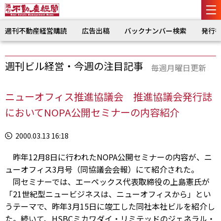
週刊不動産経営購読
広告出稿
バックナンバー検索
発行
週刊ビル経営・今週の注目記事
毎週月曜日更新
ニューオフィス推進協議会 推進協議会発行誌
においてNOPA公開セミナーの内容紹介
2000.03.13 16:18
昨年12月8日に行われたNOPA公開セミナーの内容が、ニ
ューオフィス3月号（同協議会会報）にて紹介された。
同セミナーでは、エーペックス代表取締役の上島憲氏が
「21世紀型ニュービジネスは、ニューオフィスから」とい
うテーマで、昨年3月15日に竣工した同社本社ビルを紹介し
た。続いて、HSBCミカワダイ・リミテッドのジェネラル・