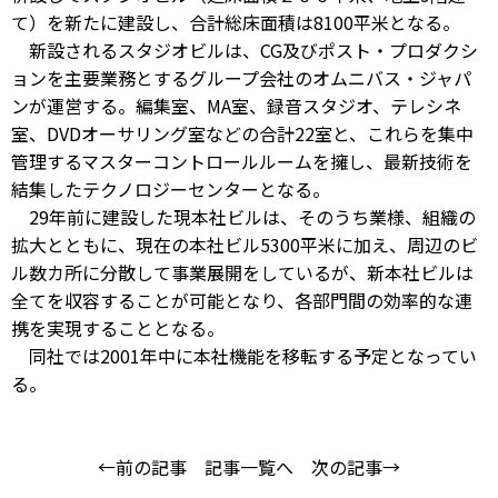
て）を新たに建設し、合計総床面積は8100平米となる。
新設されるスタジオビルは、CG及びポスト・プロダクシ
ョンを主要業務とするグループ会社のオムニバス・ジャパ
ンが運営する。編集室、MA室、録音スタジオ、テレシネ
室、DVDオーサリング室などの合計22室と、これらを集中
管理するマスターコントロールルームを擁し、最新技術を
結集したテクノロジーセンターとなる。
29年前に建設した現本社ビルは、そのうち業様、組織の
拡大とともに、現在の本社ビル5300平米に加え、周辺のビ
ル数カ所に分散して事業展開をしているが、新本社ビルは
全てを収容することが可能となり、各部門間の効率的な連
携を実現することとなる。
同社では2001年中に本社機能を移転する予定となってい
る。
←前の記事
記事一覧へ
次の記事→