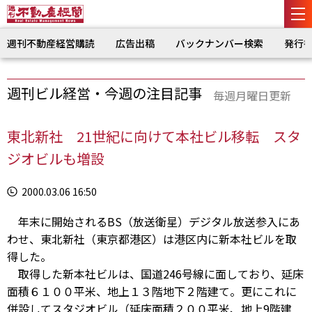
週刊不動産経営購読
広告出稿
バックナンバー検索
発行
週刊ビル経営・今週の注目記事
毎週月曜日更新
東北新社 21世紀に向けて本社ビル移転 スタ
ジオビルも増設
2000.03.06 16:50
年末に開始されるBS（放送衛星）デジタル放送参入にあ
わせ、東北新社（東京都港区）は港区内に新本社ビルを取
得した。
取得した新本社ビルは、国道246号線に面しており、延床
面積６１００平米、地上１３階地下２階建て。更にこれに
併設してスタジオビル（延床面積２００平米、地上9階建