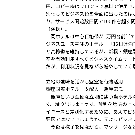
円、コピー機はフロントで無料で使用で
別化してビジネス色を全面に出したのは
り、サービス開始数日間で100件を超す
（潮氏）。
同ホテルは中心価格帯が1万円台前半で
ジネスユーズ主体のホテル。「12日連泊
と高稼働を維持しているが、新橋・銀座
室を有効利用すべくビジネスタイムサービ
だが、利用状況を見ながら増やしていく
立地の強味を活かし空室を有効活用
銀座国際ホテル 支配人 潮厚宏氏
銀座という至便な立地に建つ当ホテルの
す。滑り出しは上々で、薄利を覚悟の上
イユースと差別化するために、あえてビ
要因ではないでしょうか。元よりビジネ
今後は様子を見ながら、マッサージなど