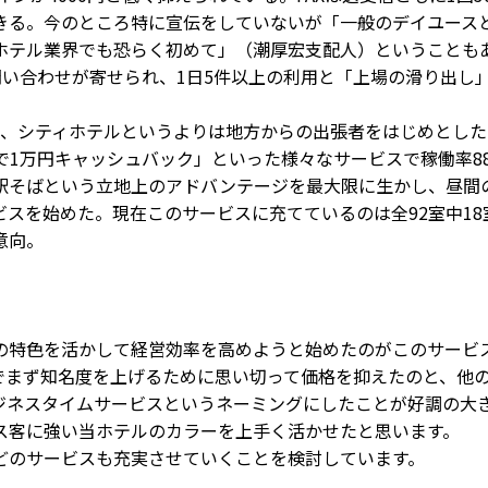
きる。今のところ特に宣伝をしていないが「一般のデイユース
ホテル業界でも恐らく初めて」（潮厚宏支配人）ということも
問い合わせが寄せられ、1日5件以上の利用と「上場の滑り出し
、シティホテルというよりは地方からの出張者をはじめとした
で1万円キャッシュバック」といった様々なサービスで稼働率8
駅そばという立地上のアドバンテージを最大限に生かし、昼間
スを始めた。現在このサービスに充てているのは全92室中18
意向。
特色を活かして経営効率を高めようと始めたのがこのサービ
でまず知名度を上げるために思い切って価格を抑えたのと、他
ジネスタイムサービスというネーミングにしたことが好調の大
ス客に強い当ホテルのカラーを上手く活かせたと思います。
のサービスも充実させていくことを検討しています。