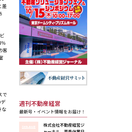
と差
あ
」
ビ
8％
の客
室
スで
のデ
週刊不動産経営
きな
最新号・イベント情報をお届け！
株式会社不動産経営ジ
ャーナル 夏季休業日