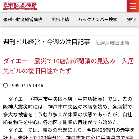
週刊不動産経営購読
広告出稿
バックナンバー検索
発行
週刊ビル経営・今週の注目記事
毎週月曜日更新
ダイエー 震災で10店舗が閉鎖の見込み 入居
先ビルの復旧目途たたず
1995.07.15 14:46
ダイエー（神戸市中央区本店・中内功社長）では、先の
阪神大震災時には、神戸市中央区の本店を始め、各店舗で
多大な被害をこうむり多くが休業の状態であったが、自社
所有物件を中心に各地区で開業の目途が立ち始めた。
ダイエーでは、震災の影響により、今期405億円の赤字を
計上。未計上も100億円と、神戸市を中心に兵庫県内で5店