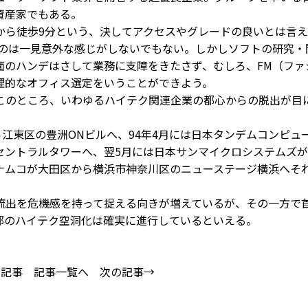
資産家でもある。
ら徒歩9分という、決してアクセスやグレードの良いとは言え
るのは一見意外な感じがしないでもない。しかしソフトの研究・
面のハンデはさして業務に支障をきたさず、むしろ、FM（ファ
理的なオフィス選定をいうことができよう。
のところ、いわゆるハイテク関連企業の都心からの脱出が目
江東区の豊洲ONビルへ、94年4月には日本タンデムコンピュ
セントラルタワーへ、翌5月には日本サンマイクロシステムズ
ナムコが大田区から横浜市神奈川区のニューステージ横浜へそ
出を危機感を持って捉える向きが増えているが、その一方で
部のハイテク空洞化は確実に進行しているといえる。
の記事
記事一覧へ
次の記事→