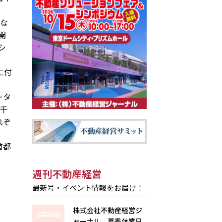
な
開
シ
に付
ータ
が千
れぞ
首都
週刊不動産経営
最新号・イベント情報をお届け！
株式会社不動産経営ジ
ャーナル 夏季休業日