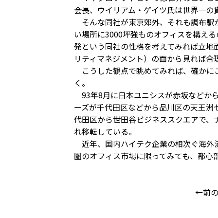
会長、ウイリアム・ゲイツ氏は世界一の
そんな同社が東京郊外、それも調布駅か
い場所に3000坪強ものオフィスを構え
発という同社の性格を考えてみれば立地
リティマネジメント）の面から見れば合
こうした観点で眺めてみれば、確かにこ
く。
93年8月に日本ユニシスが赤坂などから
ーズが千代田区などから品川区の天王洲
代田区から世田谷ビジネススクエアで、
れ移転している。
近年、国内ハイテク企業の相次ぐ海外流
圏のオフィス市場に限ってみても、都心
←前