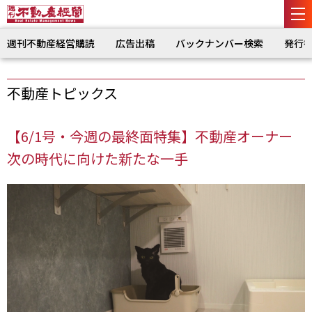
週刊不動産経営購読
広告出稿
バックナンバー検索
発行
不動産トピックス
【6/1号・今週の最終面特集】不動産オーナー
次の時代に向けた新たな一手