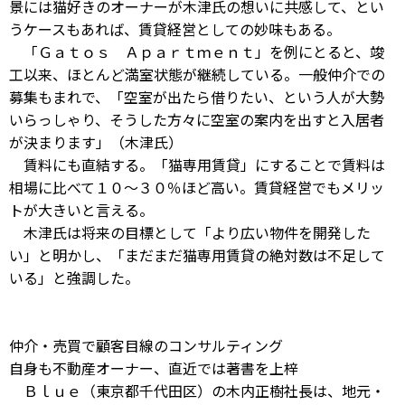
景には猫好きのオーナーが木津氏の想いに共感して、とい
うケースもあれば、賃貸経営としての妙味もある。
「Ｇａｔｏｓ Ａｐａｒｔｍｅｎｔ」を例にとると、竣
工以来、ほとんど満室状態が継続している。一般仲介での
募集もまれで、「空室が出たら借りたい、という人が大勢
いらっしゃり、そうした方々に空室の案内を出すと入居者
が決まります」（木津氏）
賃料にも直結する。「猫専用賃貸」にすることで賃料は
相場に比べて１０～３０％ほど高い。賃貸経営でもメリッ
トが大きいと言える。
木津氏は将来の目標として「より広い物件を開発した
い」と明かし、「まだまだ猫専用賃貸の絶対数は不足して
いる」と強調した。
仲介・売買で顧客目線のコンサルティング
自身も不動産オーナー、直近では著書を上梓
Ｂｌｕｅ（東京都千代田区）の木内正樹社長は、地元・