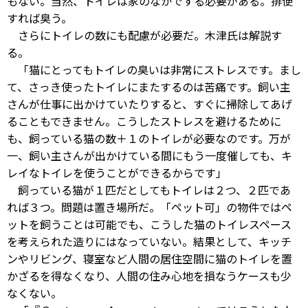
もない。当然、トイレは家のなかでする必要がある。排便
すれば臭う。
さらにトイレの数にも配慮が必要だ。木津氏は解説す
る。
「猫にとってもトイレの臭いは非常にストレスです。まし
て、さっき使ったトイレにまたするのは苦痛です。飼い主
さんが仕事に出かけていたりすると、すぐに掃除してあげ
ることもできません。こうしたストレスを避けるために
も、飼っている猫の数＋１のトイレが必要なのです。万が
一、飼い主さんが出かけている間にもう一度催しても、キ
レイなトイレを使うことができるからです」
飼っている猫が１匹だとしてもトイレは２つ、２匹であ
れば３つ。問題は置き場所だ。「ペット可」の物件ではペ
ットを飼うことは可能でも、こうした猫のトイレスペース
を考えられた造りにはなっていない。結果として、キッチ
ンやリビング、寝室など人間の居住空間に猫のトイレを置
かざるを得なくなり、人間の住み心地を損なうケースも少
なくない。