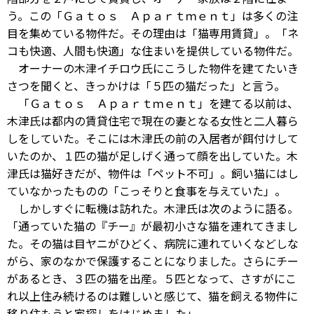
う。この「Ｇａｔｏｓ Ａｐａｒｔｍｅｎｔ」は多くの注
目を集めている物件だ。その理由は「猫専用賃貸」。「ネ
コも快適、人間も快適」な住まいを提供している物件だ。
オーナーの木津イチロウ氏にこうした物件を建てたいき
さつを聞くと、きっかけは「５匹の猫だった」と言う。
「Ｇａｔｏｓ Ａｐａｒｔｍｅｎｔ」を建てる以前は、
木津氏は都内の賃貸住宅で現在の妻となる女性と二人暮ら
しをしていた。そこには木津氏の前の入居者が餌付けして
いたのか、１匹の猫が足しげく通って顔を出していた。木
津氏は猫好きだが、物件は「ペット不可」。飼い猫にはし
ていなかったものの「こっそりと食事を与えていた」。
しかしすぐに転機は訪れた。木津氏は次のように語る。
「通っていた猫の『チー』が最初小さな猫を連れてきまし
た。その猫は目ヤニがひどく、病院に連れていくなどしな
がら、家のなかで保護することになりました。さらにチー
があるとき、３匹の猫を出産。５匹となって、さすがにこ
れ以上住み続けるのは難しいと感じて、猫を飼える物件に
移り住もうと家探しをはじめました」。