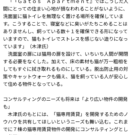
「『Ｇａｔｏｓ Ａｐａｒｔｍｅｎｔ』ではこうした人
間にとっての住まい心地が損なわれることがないように、
洗面室に猫トイレを無理なく置ける場所を確保していま
す。こうすることで、寝室などに臭いがたちこめることは
ありませんし、飼っている数＋１を確保できる形になって
いますので、猫もトイレでストレスを感じない造りになっ
ています」（木津氏）
洗面室の扉には猫用の扉を設けて、いちいち人間が開閉
する必要をなくした。加えて、床の素材も猫が万一粗相を
してもすぐに拭き取れるものにしている。脱出防止用の対
策やキャットウォークも備え、猫を飼っている人が安心し
て住める物件となっている。
コンサルティングのニーズも将来は「より広い物件の開発
も」
木津氏のもとには、「猫専用賃貸」を開発するためのノ
ウハウを共有してほしいというニーズも舞い込む。これま
でに７棟の猫専用賃貸物件の開発にコンサルティングとし