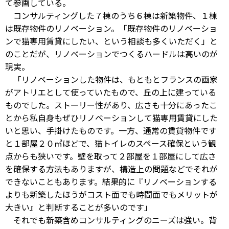
て参画している。
コンサルティングした７棟のうち６棟は新築物件、１棟
は既存物件のリノベーション。「既存物件のリノベーショ
ンで猫専用賃貸にしたい、という相談も多くいただく」と
のことだが、リノベーションでつくるハードルは高いのが
現実。
「リノベーションした物件は、もともとフランスの画家
がアトリエとして使っていたもので、丘の上に建っている
ものでした。ストーリー性があり、広さも十分にあったこ
とから私自身もぜひリノベーションして猫専用賃貸にした
いと思い、手掛けたものです。一方、通常の賃貸物件です
と１部屋２０㎡ほどで、猫トイレのスペース確保という観
点からも狭いです。壁を取って２部屋を１部屋にして広さ
を確保する方法もありますが、構造上の問題などでそれが
できないこともあります。結果的に『リノベーションする
よりも新築したほうがコスト面でも時間面でもメリットが
大きい』と判断することが多いのです」
それでも新築含めコンサルティングのニーズは強い。背