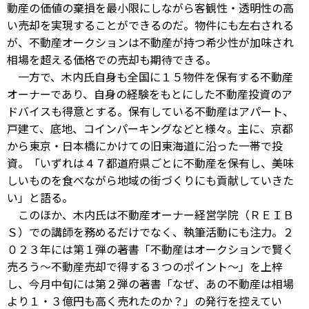
動産の価値の棄損を最小限にしながら客観性・透明性の高
い売却を実現することができるのだ。物件にも左右される
が、不動産オークションは不動産が持つ希少性が加味され
相場を超える価格での売却も期待できる。
一方で、木内氏自身も全国に１５物件を保有する不動産
オーナーであり、自身の経験をもとにした不動産投資のア
ドバイスも得意とする。保有している不動産はアパート、
戸建て、底地、コインパーキングなどと様々。主に、京都
から東京・日本橋にかけての旧東海道に沿った一帯で投
資。「いずれは４７都道府県ごとに不動産を保有し、美味
しいものを食べながら地域の街づくりにも貢献していきた
い」と語る。
このほか、木内氏は不動産オーナー経営学院（ＲＥＩＢ
Ｓ）での講師を務めるだけでなく、執筆活動にも注力。２
０２３年には第１弾の著書「不動産はオークションで賢く
売ろう～不動産売却で得する３つのポイント～」を上梓
し、今月中旬には第２弾の著書「なぜ、あの不動産は相場
より１・３億円も高く売れたのか？」の発行を控えてい