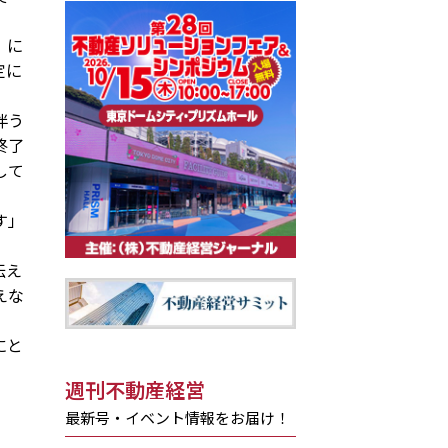
」に
定に
伴う
終了
して
す」
伝え
えな
にと
週刊不動産経営
最新号・イベント情報をお届け！