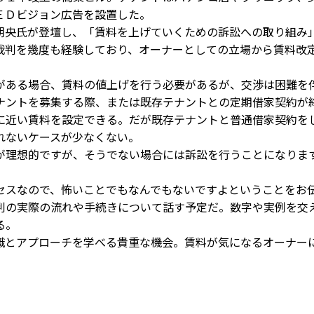
ＥＤビジョン広告を設置した。
央氏が登壇し、「賃料を上げていくための訴訟への取り組み
裁判を幾度も経験しており、オーナーとしての立場から賃料改
ある場合、賃料の値上げを行う必要があるが、交渉は困難を
ナントを募集する際、または既存テナントとの定期借家契約が
に近い賃料を設定できる。だが既存テナントと普通借家契約を
れないケースが少なくない。
理想的ですが、そうでない場合には訴訟を行うことになりま
スなので、怖いことでもなんでもないですよということをお
判の実際の流れや手続きについて話す予定だ。数字や実例を交
る。
とアプローチを学べる貴重な機会。賃料が気になるオーナー
。