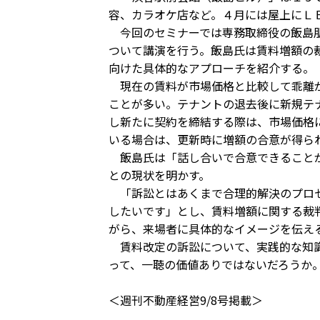
容、カラオケ店など。４月には屋上にＬ
今回のセミナーでは専務取締役の飯島朋
ついて講演を行う。飯島氏は賃料増額の
向けた具体的なアプローチを紹介する。
現在の賃料が市場価格と比較して乖離が
ことが多い。テナントの退去後に新規テ
し新たに契約を締結する際は、市場価格
いる場合は、更新時に増額の合意が得ら
飯島氏は「話し合いで合意できることが
との現状を明かす。
「訴訟とはあくまで合理的解決のプロセ
したいです」とし、賃料増額に関する裁
がら、来場者に具体的なイメージを伝え
賃料改定の訴訟について、実践的な知識
って、一聴の価値ありではないだろうか
＜週刊不動産経営9/8号掲載＞