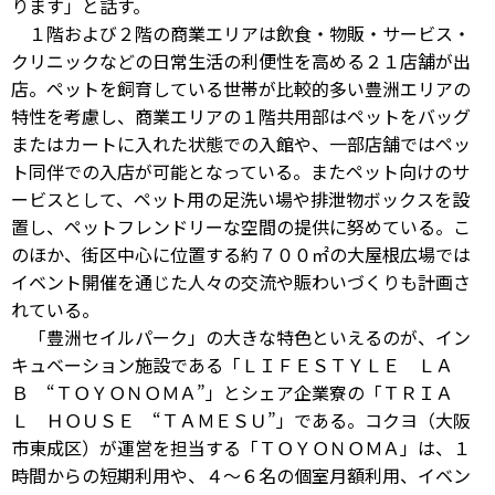
ります」と話す。
１階および２階の商業エリアは飲食・物販・サービス・
クリニックなどの日常生活の利便性を高める２１店舗が出
店。ペットを飼育している世帯が比較的多い豊洲エリアの
特性を考慮し、商業エリアの１階共用部はペットをバッグ
またはカートに入れた状態での入館や、一部店舗ではペッ
ト同伴での入店が可能となっている。またペット向けのサ
ービスとして、ペット用の足洗い場や排泄物ボックスを設
置し、ペットフレンドリーな空間の提供に努めている。こ
のほか、街区中心に位置する約７００㎡の大屋根広場では
イベント開催を通じた人々の交流や賑わいづくりも計画さ
れている。
「豊洲セイルパーク」の大きな特色といえるのが、イン
キュベーション施設である「ＬＩＦＥＳＴＹＬＥ ＬＡ
Ｂ “ＴＯＹＯＮＯＭＡ”」とシェア企業寮の「ＴＲＩＡ
Ｌ ＨＯＵＳＥ “ＴＡＭＥＳＵ”」である。コクヨ（大阪
市東成区）が運営を担当する「ＴＯＹＯＮＯＭＡ」は、１
時間からの短期利用や、４～６名の個室月額利用、イベン