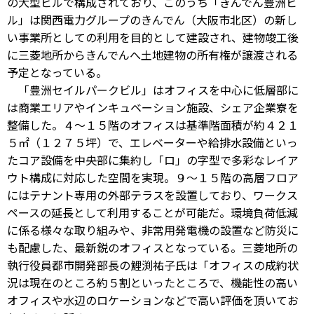
の大型ビルで構成されており、このうち「きんでん豊洲ビ
ル」は関西電力グループのきんでん（大阪市北区）の新し
い事業所としての利用を目的として建設され、建物竣工後
に三菱地所からきんでんへ土地建物の所有権が譲渡される
予定となっている。
「豊洲セイルパークビル」はオフィスを中心に低層部に
は商業エリアやインキュベーション施設、シェア企業寮を
整備した。４～１５階のオフィスは基準階面積が約４２１
５㎡（１２７５坪）で、エレベーターや給排水設備といっ
たコア設備を中央部に集約し「ロ」の字型で多彩なレイア
ウト構成に対応した空間を実現。９～１５階の高層フロア
にはテナント専用の外部テラスを設置しており、ワークス
ペースの延長として利用することが可能だ。環境負荷低減
に係る様々な取り組みや、非常用発電機の設置など防災に
も配慮した、最新鋭のオフィスとなっている。三菱地所の
執行役員都市開発部長の鯉渕祐子氏は「オフィスの成約状
況は現在のところ約５割といったところで、機能性の高い
オフィスや水辺のロケーションなどで高い評価を頂いてお