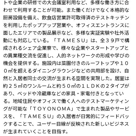
トや企業の研修での大会議室利用など、多様な働き方に合
わせて利用することが可能。また働くだけでなく本格的な
厨房設備を備え、飲食店営業許可取得済のテストキッチン
を利用したポップアップ営業や、オフィスエントランスに
面したエリアでの製品展示など、多様な実証実験や社外活
動にも対応している。「ＴＡＭＥＳＵ」は、全３９戸で構
成されるシェア企業寮で、様々な企業やスタートアップと
の異業種交流を促進し、人的ネットワークの形成や学びの
機会を提供する。施設内は菜園付きのルーフトップや１０
０㎡を超えるダイニングラウンジなどの共用部を設け、自
然と入居者同士の交流が生まれる空間を実現した。居室は
約２５㎡のワンルームと約５０㎡の１ＬＤＫの２タイプが
あり、ベッドや冷蔵庫などの家具・家電付きとなってい
る。地域住民やオフィスで働く人へのテストマーケティン
グが可能な「ＴＯＹＯＮＯＭＡ」で生まれた製品やサービ
スを、「ＴＡＭＥＳＵ」の入居者が日常的にフィードバッ
クすることで、ユーザー目線が反映された新しいビジネス
が生まれていくことを目指す。