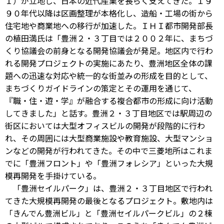
Ｉ）が立地し、日本の近代産業を長らく支えてきた。１９
９０年代以降は区画整理が本格化し、造船・工場の街から
住宅地や商業地への移行が加速した。ＩＨＩ都市開発部長
の植田満氏は「豊洲２・３丁目では２００２年に、まちづ
くり協議会の前身となる開発協議会が発足。地区内で行わ
れる開発プロジェクトの実施にあたり、豊洲地区全体の課
題への迅速な対応や統一的な街並みの形成を目的として、
まちづくりガイドラインの策定とその運用を通じて、
『職・住・遊・学』が融合する複合都市の形成に向け活動
してきました」と話す。豊洲２・３丁目地区では駅周辺の
街区においては大型オフィスビルの開発が段階的に行わ
れ、その周囲には大型商業施設や教育施設、大型マンショ
ンなどの開発が行われてきた。その中で三菱地所はこれま
でに「豊洲フロント」や「豊洲フォレシア」といった大規
模再開発を手掛けている。
「豊洲セイルパーク」は、豊洲２・３丁目地区で行われ
てきた大規模再開発の最後となるプロジェクト。敷地内は
「きんでん豊洲ビル」と「豊洲セイルパークビル」の２棟