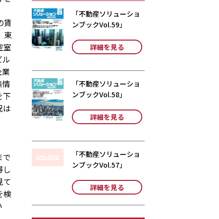
「不動産ソリューショ
の賃
ンブックVol.59」
、東
空室
詳細を見る
ビル
企業
集情
「不動産ソリューショ
ンブックVol.58」
を下
況は
詳細を見る
「不動産ソリューショ
まで
ンブックVol.57」
得し
見て
詳細を見る
を検
い