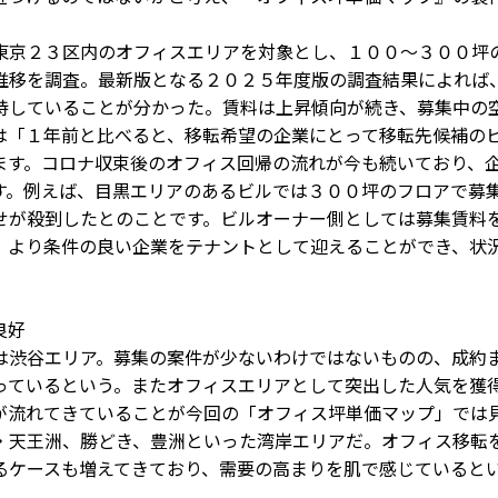
京２３区内のオフィスエリアを対象とし、１００～３００坪
推移を調査。最新版となる２０２５年度版の調査結果によれば
持していることが分かった。賃料は上昇傾向が続き、募集中の
は「１年前と比べると、移転希望の企業にとって移転先候補の
ます。コロナ収束後のオフィス回帰の流れが今も続いており、
す。例えば、目黒エリアのあるビルでは３００坪のフロアで募
せが殺到したとのことです。ビルオーナー側としては募集賃料
、より条件の良い企業をテナントとして迎えることができ、状
良好
渋谷エリア。募集の案件が少ないわけではないものの、成約
っているという。またオフィスエリアとして突出した人気を獲
が流れてきていることが今回の「オフィス坪単価マップ」では
・天王洲、勝どき、豊洲といった湾岸エリアだ。オフィス移転
るケースも増えてきており、需要の高まりを肌で感じていると