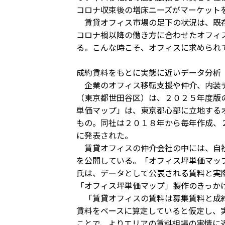
コロナ収束後の増床ニーズがマーケット
賃貸オフィス市場の足下の状況は、既存
コロナ禍以降の働き方に合わせたオフィ
る。こんな時こそ、オフィスに求められ
成約賃料をもとに実態に近いデータ分析
企業のオフィス移転支援や仲介、内装デ
（東京都世田谷区）は、２０２５年度版
単価マップ」は、東京都心部に立地する
もの。同社は２０１８年から毎年作成、
に発表された。
賃貸オフィスの仲介会社の中には、自社
を公開している。「オフィス坪単価マッ
氏は、データとして公表される賃料と実
「オフィス坪単価マップ」製作のきっか
「賃貸オフィスの賃料は募集賃料と成約
賃料をベースに算定していると仮定し、
ことで、よりエリアの賃料相場の実情に