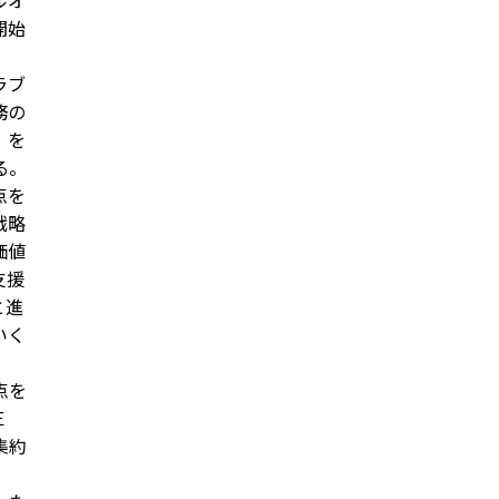
ルオ
開始
ラブ
務の
」を
る。
点を
戦略
価値
支援
と進
いく
点を
Ｅ
集約