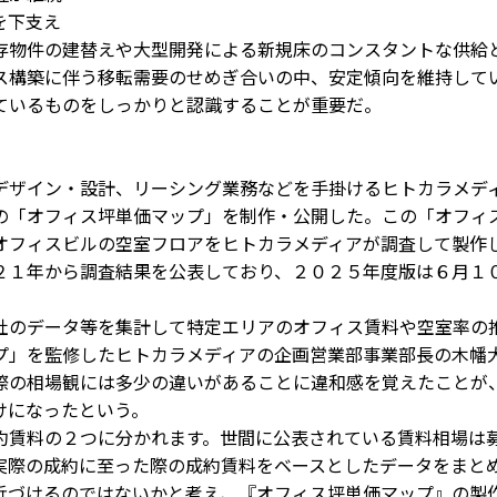
を下支え
物件の建替えや大型開発による新規床のコンスタントな供給
ス構築に伴う移転需要のせめぎ合いの中、安定傾向を維持して
ているものをしっかりと認識することが重要だ。
ザイン・設計、リーシング業務などを手掛けるヒトカラメデ
の「オフィス坪単価マップ」を制作・公開した。この「オフィ
オフィスビルの空室フロアをヒトカラメディアが調査して製作
２１年から調査結果を公表しており、２０２５年度版は６月１
のデータ等を集計して特定エリアのオフィス賃料や空室率の
プ」を監修したヒトカラメディアの企画営業部事業部長の木幡
際の相場観には多少の違いがあることに違和感を覚えたことが
けになったという。
賃料の２つに分かれます。世間に公表されている賃料相場は
実際の成約に至った際の成約賃料をベースとしたデータをまと
近づけるのではないかと考え、『オフィス坪単価マップ』の製