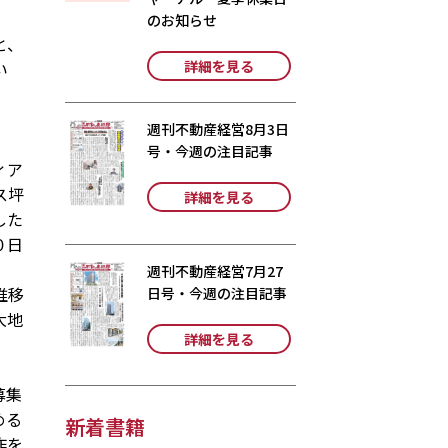
のお知らせ
と、
詳細を見る
い
週刊不動産経営8月3日
号・今週の注目記事
ィア
ス坪
詳細を見る
した
０日
週刊不動産経営7月27
推移
日号・今週の注目記事
大地
詳細を見る
、
募集
める
新着書籍
作を