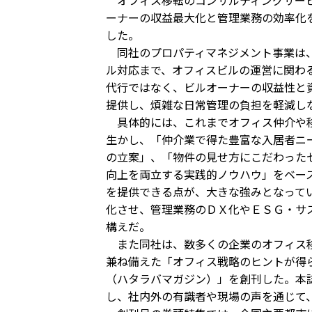
オフィス移転のコンサルティングサービ
ーナーの収益最大化と管理業務の効率化
した。
同社のプロパティマネジメント事業は、
ル対応まで、オフィスビルの運営に関わ
代行ではなく、ビルオーナーの収益性と
提供し、煩雑な日常管理の負担を軽減し
具体的には、これまでオフィス仲介や移
生かし、「仲介業で得た豊富な入居者ニ
の立案」、「物件の見せ方にこだわった
向上を両立する実践的ノウハウ」をベー
を提供できる点が、大きな強みとなって
化させ、管理業務のＤＸ化やＥＳＧ・サ
構えだ。
また同社は、数多くの企業のオフィス移
兼ね備えた「オフィス戦略のヒントが得
（ハタラバマガジン）」を創刊した。本
し、社内外の有識者や現場の声を通じて