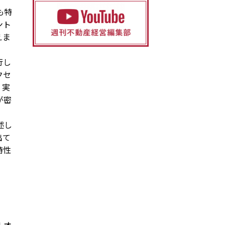
も特
ント
えま
行し
クセ
、実
が密
述し
出て
特性