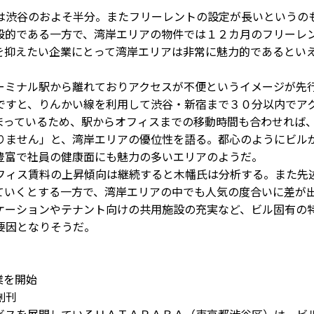
渋谷のおよそ半分。またフリーレントの設定が長いというの
般的である一方で、湾岸エリアの物件では１２カ月のフリーレ
を抑えたい企業にとって湾岸エリアは非常に魅力的であるとい
ミナル駅から離れておりアクセスが不便というイメージが先
ですと、りんかい線を利用して渋谷・新宿まで３０分以内でア
まっているため、駅からオフィスまでの移動時間も合わせれば
りません」と、湾岸エリアの優位性を語る。都心のようにビル
豊富で社員の健康面にも魅力の多いエリアのようだ。
ィス賃料の上昇傾向は継続すると木幡氏は分析する。また先
ていくとする一方で、湾岸エリアの中でも人気の度合いに差が
ケーションやテナント向けの共用施設の充実など、ビル固有の
要因となりそうだ。
業を開始
創刊