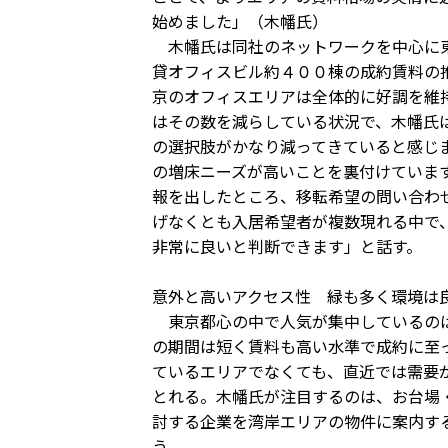
始めました」（木幡氏）
木幡氏は同社のネットワークを中心に東
貸オフィスビル約４００棟の成約賃料の
京のオフィスエリアは全体的に好調を維
はその数を減らしている状況で、木幡氏
の選択肢がかなり減ってきていると感じ
の増床ニーズが高いことを裏付けていま
報を出したところ、移転希望の問い合わ
げなくとも入居希望者が複数現れる中で
非常に良いと判断できます」と話す。
意外と高いアクセス性 緑も多く環境は
東京都心の中で人気が集中しているのは
の期間は短く賃料も高い水準で成約に至
ているエリアでなくても、直近では需要
とれる。木幡氏が注目するのは、お台場
討する企業を湾岸エリアの物件に案内す
う。