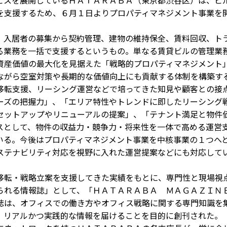
スを展開しているＨＡＴＡＲＡＢＡ（東京都渋谷区）は、ビ
を支援するため、６月１日よりプロパティマネジメント事業を
入居者の募集から契約管理、建物の維持保全、賃料回収、ト
る業務を一括で支援するというもの。単なる賃貸ビルの管理業
資産価値の最大化を見据えた「戦略的プロパティマネジメント
ながら空室対策や長期的な価値向上にも貢献する体制を構築す
転支援、リーシング運営などで培ってきた知見や顧客との接
ーズの把握力」、「エリア特性やトレンドに即したリーシング
セットアップやリニューアルの提案」、「テナント満足と物件
スとして、物件の収益力・競争力・将来性を一体で高める運営
いる。今後はプロパティマネジメント事業を中核事業の１つへ
ステナビリティ対応を視野に入れた運営提案などにも対応して
転・戦略立案を支援してきた実績をもとに、専門性と現場視
られる情報誌」として、「ＨＡＴＡＲＡＢＡ ＭＡＧＡＺＩＮ
誌は、オフィスでの働き方やオフィス戦略に関する専門知識を
、リアルかつ実践的な情報を届けることを目的に創刊された。