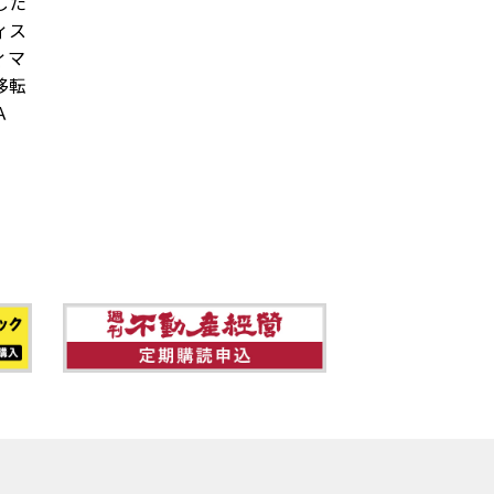
した
ィス
ィマ
移転
ＢＡ