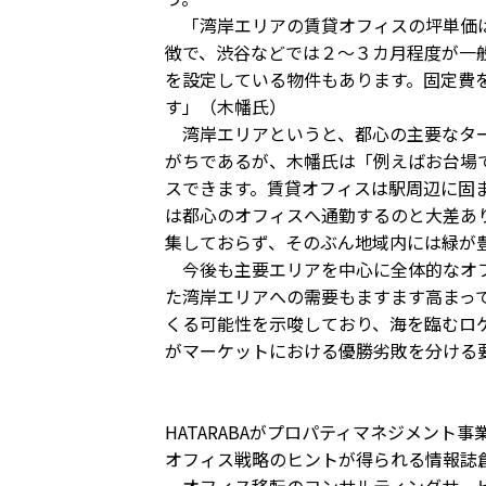
「湾岸エリアの賃貸オフィスの坪単価は
徴で、渋谷などでは２～３カ月程度が一
を設定している物件もあります。固定費
す」（木幡氏）
湾岸エリアというと、都心の主要なター
がちであるが、木幡氏は「例えばお台場
スできます。賃貸オフィスは駅周辺に固
は都心のオフィスへ通勤するのと大差あ
集しておらず、そのぶん地域内には緑が
今後も主要エリアを中心に全体的なオフ
た湾岸エリアへの需要もますます高まっ
くる可能性を示唆しており、海を臨むロ
がマーケットにおける優勝劣敗を分ける
HATARABAがプロパティマネジメント事
オフィス戦略のヒントが得られる情報誌