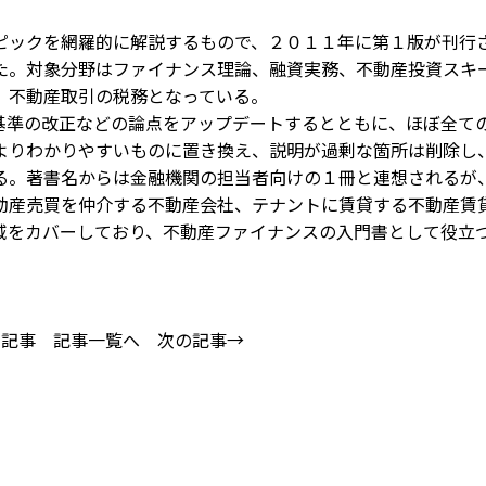
ックを網羅的に解説するもので、２０１１年に第１版が刊行
た。対象分野はファイナンス理論、融資実務、不動産投資スキ
、不動産取引の税務となっている。
準の改正などの論点をアップデートするとともに、ほぼ全て
よりわかりやすいものに置き換え、説明が過剰な箇所は削除し
る。著書名からは金融機関の担当者向けの１冊と連想されるが
動産売買を仲介する不動産会社、テナントに賃貸する不動産賃
域をカバーしており、不動産ファイナンスの入門書として役立
の記事
記事一覧へ
次の記事→