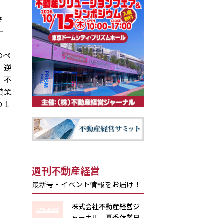
さ
ー
のペ
、逆
、不
貸業
つ１
週刊不動産経営
最新号・イベント情報をお届け！
株式会社不動産経営ジ
ャーナル 夏季休業日