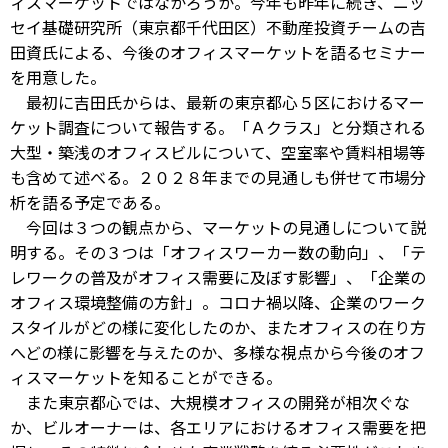
ィスマーケットではなかろうか。今年も昨年に続き、ニッ
セイ基礎研究所（東京都千代田区）不動産投資チームの吉
田資氏による、今後のオフィスマーケットを語るセミナー
を用意した。
最初に吉田氏からは、最新の東京都心５区におけるマー
ケット調査について報告する。「Ａクラス」と分類される
大型・築浅のオフィスビルについて、空室率や賃料相場等
も含めて述べる。２０２８年までの見通しも併せて市場分
析を語る予定である。
今回は３つの観点から、マーケットの見通しについて説
明する。その３つは「オフィスワーカー数の動向」、「テ
レワークの普及がオフィス需要に及ぼす影響」、「企業の
オフィス環境整備の方針」。コロナ禍以降、企業のワーク
スタイルがどの様に変化したのか、またオフィスの在り方
へどの様に影響を与えたのか、多様な視点から今後のオフ
ィスマーケットを知ることができる。
また東京都心では、大規模オフィスの開発が相次ぐな
か、ビルオーナーは、各エリアにおけるオフィス需要を把