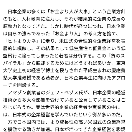
日本企業の多くは「お金より人が大事」という企業方針
のもと、人材教育に注力し、それが結果的に企業の成長の
原動力となってきた。しかし時代が経つにつれ、日本企業
は自らの強みであった「お金より人」の考え方を捨て、
「ヒトよりカネ」に走り、米国式の合理的な企業経営を表
層的に模倣し、その結果として低生産性と低賃金という低
空飛行に陥ってしまったと著者は分析する。この「負のス
パイラル」から脱却するためにはどうすれば良いか。東京
大学史上初の経営学博士を授与された平成生まれの慶應義
塾大学准教授である著者が、日本企業再生に向けたアプロ
ーチを開設する。
アマゾン創業者のジェフ・ペゾス氏が、日本企業の経営
技術から多大な影響を受けていると公言していることはご
存じだろうか。実は世界的企業の経営者や実業家の中に
は、日本式の企業経営を学んでいたという例が多いのだ。
一方で日本国内では、より成長性の高い米国式の企業経営
を模倣する動きが加速。日本が培ってきた企業経営を悲観