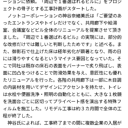
ーションに依頼。「周辺で１番選ばれるビルに」をプロジ
ェクトの骨子とする工事計画がスタートした。
ノットコーポレーションの神谷奈緒美氏は「ご要望のあ
ったエントランスやトイレだけでなく、共用廊下や給湯
室、会議室などビル全体のリニューアルを提案させて頂き
ました。『周辺で１番選ばれるビル』の実現には、部分的
な改修だけでは難しいと判断したためです」と述べる。ま
た、御影石で仕上げた床は経年劣化が顕著となり、雨の日
には滑りやすくなるというマイナス要因となっていた。そ
こで同社は既存の床石の表面をバーナーで炙り飛ばし、表
面に凹凸をつけることで防滑効果を与え、意匠性にも優れ
たリニューアルを行った。各階の共用廊下は一部に木目調
の内装材を用いてデザインにアクセントを持たせ、トイレ
は水栓や便器洗浄・照明の自動化とともに、大きな１枚鏡
を洗面台ごとに区切ってプライベート感を演出する特殊フ
ィルムを施工した。リモデル工事は約３カ月間で全体の工
程が終了した。
神谷氏によれば、工事終了までの間に複数企業の入居が