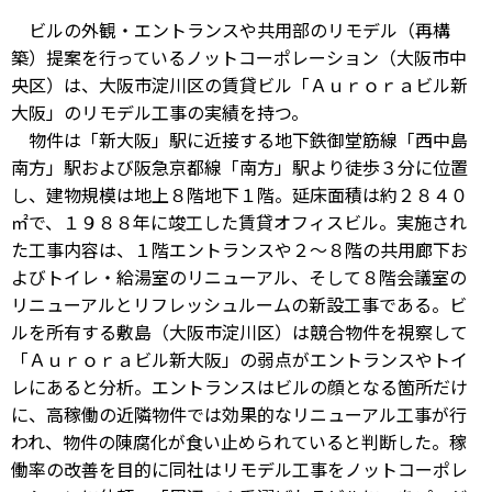
ビルの外観・エントランスや共用部のリモデル（再構
築）提案を行っているノットコーポレーション（大阪市中
央区）は、大阪市淀川区の賃貸ビル「Ａｕｒｏｒａビル新
大阪」のリモデル工事の実績を持つ。
物件は「新大阪」駅に近接する地下鉄御堂筋線「西中島
南方」駅および阪急京都線「南方」駅より徒歩３分に位置
し、建物規模は地上８階地下１階。延床面積は約２８４０
㎡で、１９８８年に竣工した賃貸オフィスビル。実施され
た工事内容は、１階エントランスや２～８階の共用廊下お
よびトイレ・給湯室のリニューアル、そして８階会議室の
リニューアルとリフレッシュルームの新設工事である。ビ
ルを所有する敷島（大阪市淀川区）は競合物件を視察して
「Ａｕｒｏｒａビル新大阪」の弱点がエントランスやトイ
レにあると分析。エントランスはビルの顔となる箇所だけ
に、高稼働の近隣物件では効果的なリニューアル工事が行
われ、物件の陳腐化が食い止められていると判断した。稼
働率の改善を目的に同社はリモデル工事をノットコーポレ