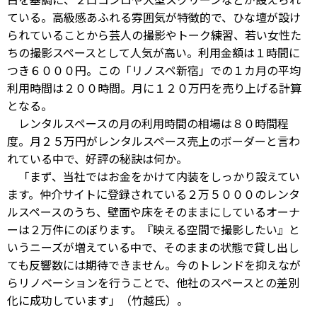
ている。高級感あふれる雰囲気が特徴的で、ひな壇が設け
られていることから芸人の撮影やトーク練習、若い女性た
ちの撮影スペースとして人気が高い。利用金額は１時間に
つき６０００円。この「リノスペ新宿」での１カ月の平均
利用時間は２００時間。月に１２０万円を売り上げる計算
となる。
レンタルスペースの月の利用時間の相場は８０時間程
度。月２５万円がレンタルスペース売上のボーダーと言わ
れている中で、好評の秘訣は何か。
「まず、当社ではお金をかけて内装をしっかり設えてい
ます。仲介サイトに登録されている２万５０００のレンタ
ルスペースのうち、壁面や床をそのままにしているオーナ
ーは２万件にのぼります。『映える空間で撮影したい』と
いうニーズが増えている中で、そのままの状態で貸し出し
ても反響数には期待できません。今のトレンドを抑えなが
らリノベーションを行うことで、他社のスペースとの差別
化に成功しています」（竹越氏）。