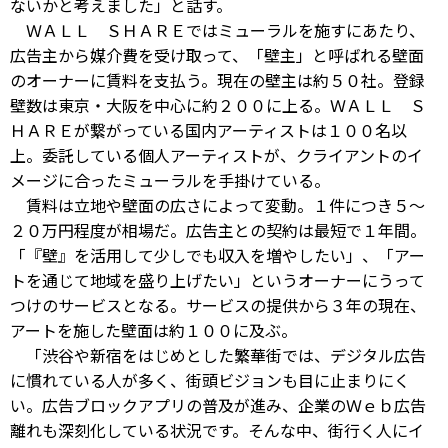
ないかと考えました」と話す。
ＷＡＬＬ ＳＨＡＲＥではミューラルを施すにあたり、
広告主から媒介費を受け取って、「壁主」と呼ばれる壁面
のオーナーに賃料を支払う。現在の壁主は約５０社。登録
壁数は東京・大阪を中心に約２００に上る。ＷＡＬＬ Ｓ
ＨＡＲＥが繋がっている国内アーティストは１００名以
上。委託している個人アーティストが、クライアントのイ
メージに合ったミューラルを手掛けている。
賃料は立地や壁面の広さによって変動。１件につき５～
２０万円程度が相場だ。広告主との契約は最短で１年間。
「『壁』を活用して少しでも収入を増やしたい」、「アー
トを通じて地域を盛り上げたい」というオーナーにうって
つけのサービスとなる。サービスの提供から３年の現在、
アートを施した壁面は約１００に及ぶ。
「渋谷や新宿をはじめとした繁華街では、デジタル広告
に慣れている人が多く、街頭ビジョンも目に止まりにく
い。広告ブロックアプリの普及が進み、企業のＷｅｂ広告
離れも深刻化している状況です。そんな中、街行く人にイ