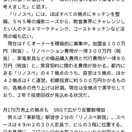
考えました」と話す。
「リノスペ」には、ほぼすべての拠点にキッチンを整
備。ＳＮＳ等の撮影ニーズから、飲食業界にチャレンジし
たい人のテストマーケティング、ゴーストキッチンなど活
用の幅も広い。
現在はＦＣオーナーを積極的に募集中。加盟金１００万
円（税抜）、リノベーション費用が一律３００万円（税
抜）、家電家具などの備品購入費用と代行費用が一律８０
万円（税抜）と、賃貸契約に関わる費用が掛かる。都内に
ある「リノスペ」の４７拠点のうち、直営は５拠点、ほか
４２拠点はＦＣ運営。初期投資に約５００万円かかるもの
の、各拠点の売り上げは好調。現在は全拠点で黒字化して
おり、２年で投資回収が見込める状況だ。
月170万売上の拠点も SNSで広がり反響数増加
例えば「東新宿」駅徒歩２分の「リノスペ新宿」。スペ
ースは４９ｍ２の３０人定員で、ビルの３階に位置する。
白を基調に、２口コンロや大型スクリーンなどが設えられ