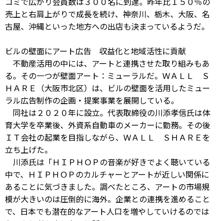
コミで広がり会員数は３００名に到達。昨年比１５０％の
売上と右肩上がりで成長を続け、神奈川、栃木、大阪、名
古屋、沖縄といった地方への出店も決まっているようだ。
ビルの壁面にアート広告 収益化と地域活性に貢献
不動産活用の中には、アートと連携させた取り組みもあ
る。その一つが壁面アート：ミューラルだ。ＷＡＬＬ Ｓ
ＨＡＲＥ（大阪市北区）は、ビルの壁面を活用したミュー
ラル広告制作の企画・提案事業を展開している。
同社は２０２０年に設立。代表取締役の川添孝信氏は体
育大学を卒業後、外資系自動車のメーカーに勤務。その後
ＩＴ会社の起業を目指しながら、ＷＡＬＬ ＳＨＡＲＥを
立ち上げた。
川添氏は「ＨＩＰＨＯＰの音楽が好きでよく聴いている
中で、ＨＩＰＨＯＰのカルチャーとアートが近しい関係に
あることに気づきました。調べたところ、アートの市場規
模が大きいのは圧倒的に海外。企業との連携を進めること
で、日本でも潜在的なアート人口を増やしていけるのでは