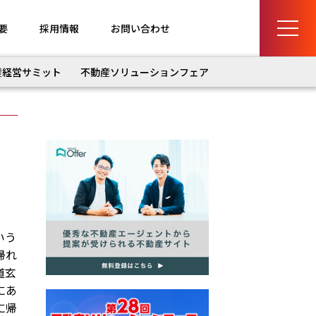
要
採用情報
お問い合わせ
産経営サミット
不動産ソリューションフェア
いう
帰れ
道玄
にあ
に帰