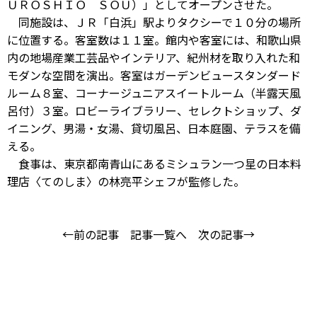
ＵＲＯＳＨＩＯ ＳＯＵ）」としてオープンさせた。
同施設は、ＪＲ「白浜」駅よりタクシーで１０分の場所
に位置する。客室数は１１室。館内や客室には、和歌山県
内の地場産業工芸品やインテリア、紀州材を取り入れた和
モダンな空間を演出。客室はガーデンビュースタンダード
ルーム８室、コーナージュニアスイートルーム（半露天風
呂付）３室。ロビーライブラリー、セレクトショップ、ダ
イニング、男湯・女湯、貸切風呂、日本庭園、テラスを備
える。
食事は、東京都南青山にあるミシュラン一つ星の日本料
理店〈てのしま〉の林亮平シェフが監修した。
←前の記事
記事一覧へ
次の記事→