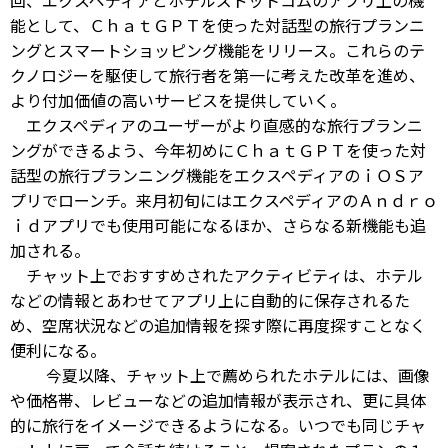
回、エクスペディアとホテルズドットコムのアプリ上の機
能として、ＣｈａｔＧＰＴを使った対話型の旅行プランニ
ングとスマートショッピング機能をリリース。これらのテ
クノロジーを駆使して旅行者を第一に考えた改革を進め、
より付加価値の高いサービスを提供していく。
エクスペディアのユーザーがより直感的な旅行プランニ
ングができるよう、今年初めにＣｈａｔＧＰＴを使った対
話型の旅行プランニング機能をエクスペディアのｉＯＳア
プリでローンチ。来月初旬にはエクスペディアのＡｎｄｒｏ
ｉｄアプリでも使用可能になるほか、さらなる新機能も追
加される。
チャット上でおすすめされたアクティビティは、ホテル
などの情報とあわせてアプリ上に自動的に保存されるた
め、空席状況などの追加情報を探す際に再度探すことなく
便利になる。
今夏以降、チャット上で薦められたホテルには、画像
や価格帯、レビューなどの追加情報が表示され、更に具体
的に旅行をイメージできるようになる。いつでも同じチャ