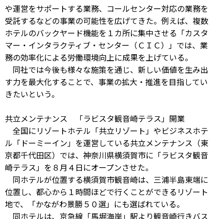
や運営をサポートする業務、コールセンター対応の業務を
受託するなどの事業の可能性を広げてきた。例えば、複数
ホテルのバックヤード機能を１カ所に集中させる「カスタ
マー・インタラクティブ・センター（ＣＩＣ）」では、業
務の効率化による労働環境向上に成果を上げている。
同社では今後も様々な施策を通じ、新しい価値を生み出
す力を最大化することで、事業の拡大・推進を目指してい
きたいという。
共立メンテナンス 「ラビスタ観音崎テラス」開業
全国にリゾートホテル「共立リゾート」やビジネスホテ
ル「ドーミーイン」を運営している共立メンテナンス（東
京都千代田区）では、神奈川県横須賀市に「ラビスタ観音
崎テラス」を８月４日にオープンさせた。
同ホテルが位置する横須賀市観音崎は、三浦半島東端に
位置し、都心から１時間ほどで行くことができるリゾート
地で、「かながわ景勝５０選」にも選ばれている。
同ホテルは、京急線「馬堀海岸」駅より観音崎行きバス