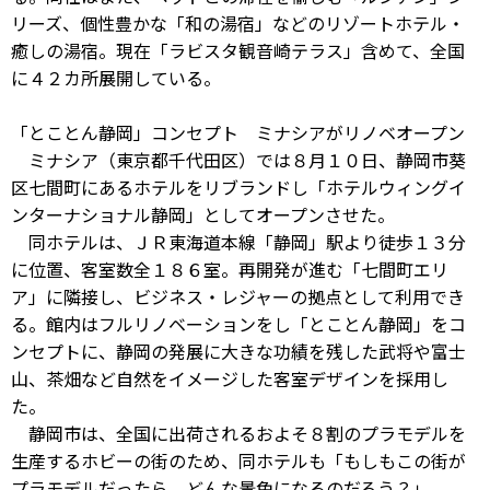
リーズ、個性豊かな「和の湯宿」などのリゾートホテル・
癒しの湯宿。現在「ラビスタ観音崎テラス」含めて、全国
に４２カ所展開している。
「とことん静岡」コンセプト ミナシアがリノベオープン
ミナシア（東京都千代田区）では８月１０日、静岡市葵
区七間町にあるホテルをリブランドし「ホテルウィングイ
ンターナショナル静岡」としてオープンさせた。
同ホテルは、ＪＲ東海道本線「静岡」駅より徒歩１３分
に位置、客室数全１８６室。再開発が進む「七間町エリ
ア」に隣接し、ビジネス・レジャーの拠点として利用でき
る。館内はフルリノベーションをし「とことん静岡」をコ
ンセプトに、静岡の発展に大きな功績を残した武将や富士
山、茶畑など自然をイメージした客室デザインを採用し
た。
静岡市は、全国に出荷されるおよそ８割のプラモデルを
生産するホビーの街のため、同ホテルも「もしもこの街が
プラモデルだったら、どんな景色になるのだろう？」、