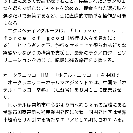
ット上に戻って会話を続けること、提案されたプランの１
つを選んで新たなチャットを始める、提案された選択肢を
選ぶだけで返答するなど、更に直感的で簡単な操作が可能
になる。
エクスペディアグループは、「Ｔｒａｖｅｌ ｉｓ ａ
ｆｏｒｃｅ ｏｆ ｇｏｏｄ（旅行は人々を豊かにす
る）」という考えの下、旅行をすることで得られる新たな
経験やつながりの構築を支援し、最新のテクノロジーとソ
リューションを通じて、記憶に残る旅行を支援する。
オークラニッコーHM 「ホテル・ニッコー」を中国で
オークラニッコーホテルマネジメントでは、中国で「ホ
テル・ニッコー常熟」（江蘇省）を８月１日に開業させ
た。
同ホテルは常熟市中心部より南へ約６ｋｍの距離にある
常熟市国家高新技術産業開発区に位置。同開発地区は常熟
市経済をけん引する新たなエリアとして期待されている。