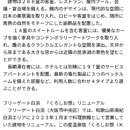
建物は２８８室の客室、レストラン、屋内プール、会
議・宴会場を備える。館内のデザインは、現代的な空間に
日本の美意識を取り入れ、ロビーや客室をはじめ、随所に
常熟の自然をモチーフにした装飾品を配置した。
１４室のスイートルームを含む客室には、優美なカー
ブを描く家具やコンテンポラリーアートワークを取り入
れ、趣のあるクラシカルエレガントな空間を演出。天井か
ら床まである大きな窓からは近隣の昆承湖の景色を望むこ
とができる。
長期滞在者には、ホテルとは別棟に１９７室のサービス
アパートメントを配置。最新の電化製品に３つのベッドル
ームを備えた部屋など、利用人数に合わせ４タイプより選
ぶことができる。
フリーゲート白浜 「くろしお想」リニューアル
フリーゲート白浜（大阪市中央区）では、和歌山県南紀
白浜エリアに２０２３年１月まで料理旅館として営業して
いた建物をリニューアル。この度温泉宿「くろしお想（Ｋ