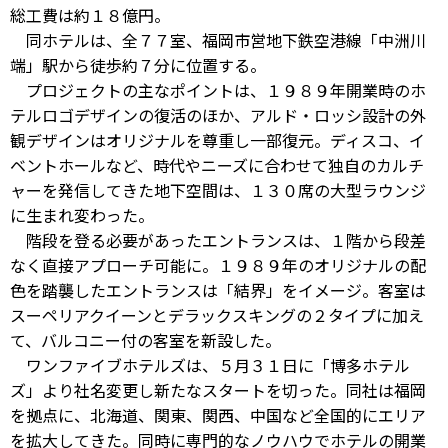
総工費は約１８億円。
同ホテルは、全７７室、福岡市営地下鉄空港線「中洲川
端」駅から徒歩約７分に位置する。
プロジェクトの主なポイントは、１９８９年開業時のホ
テルロゴデザインの復活のほか、アルド・ロッシ設計の外
観デザインはオリジナルを尊重し一部復元。ディスコ、イ
ベントホールなど、時代やニーズに合わせて独自のカルチ
ャーを発信してきた地下空間は、１３０席の大型ラウンジ
に生まれ変わった。
階段を登る必要があったエントランスは、１階から段差
なく直接アプローチ可能に。１９８９年のオリジナルの配
色を踏襲したエントランスは「結界」をイメージ。客室は
スーペリアクイーンとデラックスキングの２タイプに加え
て、バルコニー付の客室を新設した。
ワンファイブホテルズは、５月３１日に「博多ホテル
ズ」より社名変更し新たなスタートを切った。同社は福岡
を拠点に、北海道、関東、関西、中国など全国的にエリア
を拡大してきた。同時に専門的なノウハウでホテルの開業