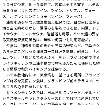
１０分に位置。地上３階建て、客室は全７５室で、ホテル
棟６０室（ラビスタツイン、ツイン、トリプル、フォー
ス）、グランピング１５室（ツイン、フォース）。
浦賀水道を望む天然温泉露天風呂では、目の前に広がる
海と空を眺めながら、湯浴みを堪能できる他、内湯、ドラ
イサウナ、ミストサウナ、岩盤浴も用意。５つの趣の異な
る天然温泉貸切風呂は、無料で何度でも利用可能だ。
夕食は、神奈川県産の魚介や三浦の野菜など、四季折々
の食材にこだわった洋食コース料理を提供。朝食は、「オ
ムレツ」、「揚げたての天ぷら」をシェフが目の前で作る
ライブキッチンや三浦半島の食材をふんだんに使用した約
８０種類の和洋バイキングを提供する。
ホテル敷地内には、東京湾を一望できる場所にグランピ
ング施設を完備。夕食は、グランピング前のテラスで、セ
ルフＢＢＱを用意している。
共立メンテナンスでは、日本各地にリゾートホテル・ビ
ジネスホテルをラビスタシリーズとして各地に運営してい
る。同社はまた、ペットとの滞在を愉しむ「ルシアン」シ