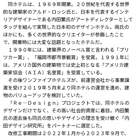
同ホテルは、１９８９年開業。２０世紀を代表する世界
的な建築家のアルド・ロッシ氏と、日本を代表するインテ
リアデザイナーである内田繁氏がアートディレクターとして
タッグを組んで実現した日本初のデザインホテル。両氏の
ほかにも、多くの世界的なクリエイターが参画したこと
で、開業時には大変な話題となったホテルだ。
１９９０年には、建築界のノーベル賞と言われる「プリ
ツカー賞」、「福岡市都市景観賞」を受賞。１９９１年に
は、アメリカ国外の建築物では史上初となる「アメリカ建
築家協会（ＡＩＡ）名誉賞」を受賞している。
その後ワンファイブホテルズが、前運営会社から事業譲
渡を受け２０１９年５月末より同ホテルの運営を進め、建
物のバリューアップを検討していた。
「Ｒｅ―Ｄｅｓｉｇｎ」プロジェクトでは、同ホテルの
デザインだけでなく、その高い社会的資産に着目。内田繁
氏の逝去後も同氏の思いやデザインの理念を受け継ぐ「内
田デザイン研究所」をパートナーに選定した。
改修工事期間は２０２２年１月から２０２３年９月で、