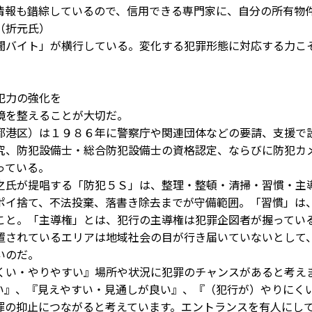
情報も錯綜しているので、信用できる専門家に、自分の所有物
（折元氏）
バイト」が横行している。変化する犯罪形態に対応する力こ
。
犯力の強化を
境を整えることが大切だ。
都港区）は１９８６年に警察庁や関連団体などの要請、支援で
究、防犯設備士・総合防犯設備士の資格認定、ならびに防犯カ
っている。
氏が提唱する「防犯５Ｓ」は、整理・整頓・清掃・習慣・主
ポイ捨て、不法投棄、落書き除去までが守備範囲。「習慣」は
こと。「主導権」とは、犯行の主導権は犯罪企図者が握ってい
置されているエリアは地域社会の目が行き届いていないとして
いのだ。
い・やりやすい』場所や状況に犯罪のチャンスがあると考え
い』、『見えやすい・見通しが良い』、『（犯行が）やりにく
罪の抑止につながると考えています。エントランスを有人にし