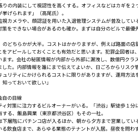
張りの内装にして視認性を高くする。オフィスなどはカギを２
が挙げられます」（高尾氏）。
視カメラや、顔認証を用いた入退管理システムが普及してい
策をできない場合があるのも確か。まずは自分のビルで最優
のどちらかが大半。コストはかかりますが、例えば路面の店
とをアピールしておくことも有効だと思います。犯罪企図者は
います。会社の秘匿情報が内部から外部に漏洩し、数億円クラ
ました。内部情報を誰にまで伝えてよいか、日ごろからリスク
キュリティにかけられるコストに限りがありますが、運用方法
、知っておいて欲しい」
独自の目線
ィ対策に注力するビルオーナーがいる。「渋谷」駅徒歩１分
有する、飯島興業（東京都渋谷区）もその一社。
下層階にパチンコ店が入るほか、朝から夕方まで営業してい
いる飲食店まで、あらゆる業態のテナントが入居。昼夜を問わ