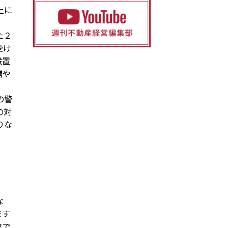
上に
た２
受け
設置
増や
の警
の対
りな
な
ます
クで