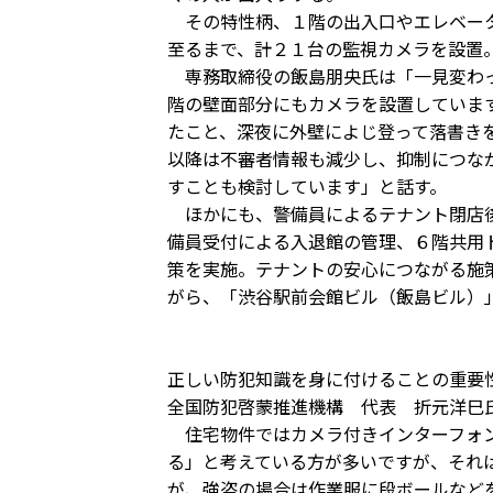
その特性柄、１階の出入口やエレベータ
至るまで、計２１台の監視カメラを設置
専務取締役の飯島朋央氏は「一見変わっ
階の壁面部分にもカメラを設置していま
たこと、深夜に外壁によじ登って落書き
以降は不審者情報も減少し、抑制につな
すことも検討しています」と話す。
ほかにも、警備員によるテナント閉店後
備員受付による入退館の管理、６階共用
策を実施。テナントの安心につながる施
がら、「渋谷駅前会館ビル（飯島ビル）
正しい防犯知識を身に付けることの重要
全国防犯啓蒙推進機構 代表 折元洋巳
住宅物件ではカメラ付きインターフォン
る」と考えている方が多いですが、それ
が、強盗の場合は作業服に段ボールなど