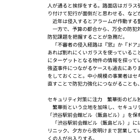
人が通ると挨拶をする。路面店はガラス
り付けて犯行が面倒だと思わせる、など
近年は侵入するとアラームが作動する監
一方で、予算の都合から、万全の防犯対
防犯課題を把握することが急務だ。
「不審者の侵入経路は『窓』か『ドア』
あれば割れにくいガラスを使っているこ
にターゲットとなる物件の情報を探って
強盗事件につながるケースも過去にあり
をしておくこと。中小規模の事業者はセ
直すことで防犯力強化につながることも
セキュリティ対策に注力 繁華街のビル
繁華街という立地を加味し、セキュリテ
「渋谷駅前会館ビル（飯島ビル）」を保
「渋谷駅前会館ビル（飯島ビル）」には
リニック、夕方から夜明けまで営業して
くの人が出入りする。