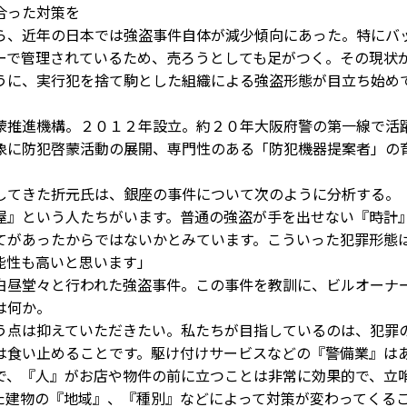
合った対策を
、近年の日本では強盗事件自体が減少傾向にあった。特にバ
ーで管理されているため、売ろうとしても足がつく。その現状
うに、実行犯を捨て駒とした組織による強盗形態が目立ち始め
推進機構。２０１２年設立。約２０年大阪府警の第一線で活
象に防犯啓蒙活動の展開、専門性のある「防犯機器提案者」の
てきた折元氏は、銀座の事件について次のように分析する。
』という人たちがいます。普通の強盗が手を出せない『時計
てがあったからではないかとみています。こういった犯罪形態
能性も高いと思います」
昼堂々と行われた強盗事件。この事件を教訓に、ビルオーナ
は何か。
点は抑えていただきたい。私たちが目指しているのは、犯罪
は食い止めることです。駆け付けサービスなどの『警備業』は
で、『人』がお店や物件の前に立つことは非常に効果的で、立
た建物の『地域』、『種別』などによって対策が変わってくる