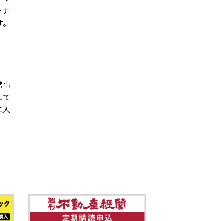
ーナ
す。
常事
して
に入