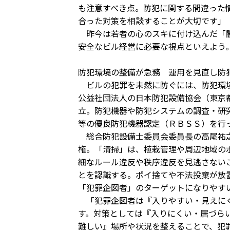
も注意すべき点。防犯に関する間違った
合った対策を相談することが大切です」
昨今は若者の心のスキに付け込んだ「闇
安全なビル経営に必要な視点といえよう
防犯環境の整備が急務 運用を見直し防
ビルの犯罪を未然に防ぐには、防犯環
公益社団法人の日本防犯設備協会（東京
立。防犯機器や防犯システムの調査・研
等の優良防犯機器認定（ＲＢＳＳ）を行
総合防犯設備士委員会委員長の高尾祐之
権。「清掃」は、植栽管理や周辺地域の
細なルール違反や秩序違反を見逃さない
とを認識する。ポイ捨てや不法投棄が放
「犯罪企図者」のターゲットになりやす
「犯罪企図者は『入りやすい・見えにく
す。対策としては『入りにくい・居づら
難しい』場所や状況を整えることで、犯