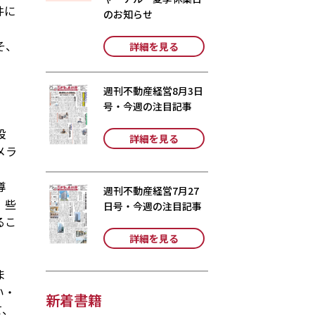
件に
のお知らせ
そ、
詳細を見る
週刊不動産経営8月3日
号・今週の注目記事
設
詳細を見る
メラ
導
週刊不動産経営7月27
、些
日号・今週の注目記事
るこ
、
詳細を見る
ま
い・
新着書籍
て、