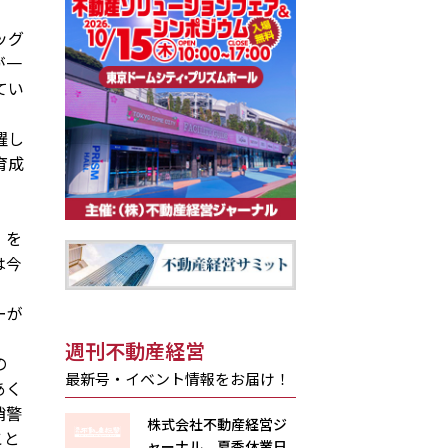
ッグ
が一
てい
躍し
育成
』を
は今
ーが
週刊不動産経営
の
最新号・イベント情報をお届け！
あく
哨警
株式会社不動産経営ジ
こと
ャーナル 夏季休業日