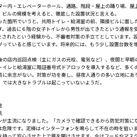
ー内・エレベーターホール、通路、階段・屋上の踊り場、屋
。ビルの規模を考えると、徹底した設置状況と言える。
た箇所でいうと、共用トイレ・給湯室の前、隣接ビルに面し
す。過去に６階の女子トイレから男性が出てきたという通報を
をされたという経験から、不審者対策の手立てとしています。
がっていると感じています。将来的には、もう少し設置台数を
の店内巡回点検（主にガスの元栓、電気など）、夜間と早朝
トイレと給湯室に暗証番号式ドアロックを導入するなど、多く
策に余念がない。対策が功を奏し、昼夜人通りの多い立地にあ
」では大きなトラブルは起こっていないようだ。
性
氏
が主流になりました。「カメラで確認できるから防犯対策に
は危険です。泥棒はインターフォンを鳴らして不在の時を狙い
を持って安心させた上で扉を開けさせます。今はフードやマス