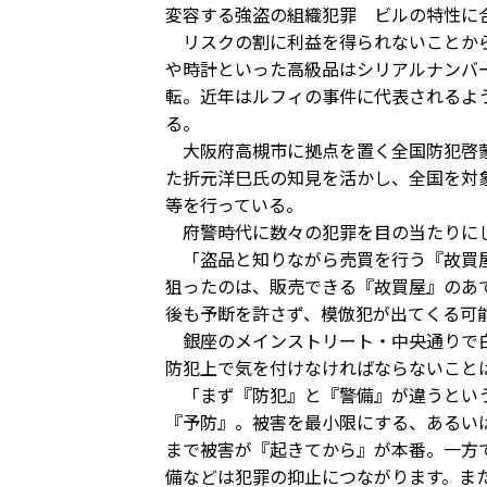
変容する強盗の組織犯罪 ビルの特性に
リスクの割に利益を得られないことから
や時計といった高級品はシリアルナンバ
転。近年はルフィの事件に代表されるよ
る。
大阪府高槻市に拠点を置く全国防犯啓蒙
た折元洋巳氏の知見を活かし、全国を対
等を行っている。
府警時代に数々の犯罪を目の当たりにし
「盗品と知りながら売買を行う『故買屋
狙ったのは、販売できる『故買屋』のあ
後も予断を許さず、模倣犯が出てくる可
銀座のメインストリート・中央通りで白
防犯上で気を付けなければならないこと
「まず『防犯』と『警備』が違うという
『予防』。被害を最小限にする、あるい
まで被害が『起きてから』が本番。一方
備などは犯罪の抑止につながります。ま