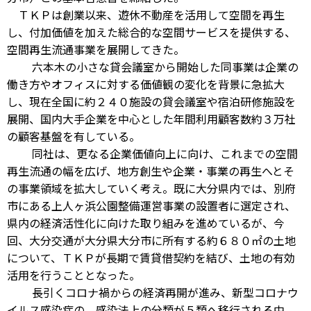
ＴＫＰは創業以来、遊休不動産を活用して空間を再生
し、付加価値を加えた総合的な空間サービスを提供する、
空間再生流通事業を展開してきた。
六本木の小さな貸会議室から開始した同事業は企業の
働き方やオフィスに対する価値観の変化を背景に急拡大
し、現在全国に約２４０施設の貸会議室や宿泊研修施設を
展開、国内大手企業を中心とした年間利用顧客数約３万社
の顧客基盤を有している。
同社は、更なる企業価値向上に向け、これまでの空間
再生流通の幅を広げ、地方創生や企業・事業の再生へとそ
の事業領域を拡大していく考え。既に大分県内では、別府
市にある上人ヶ浜公園整備運営事業の設置者に選定され、
県内の経済活性化に向けた取り組みを進めているが、今
回、大分交通が大分県大分市に所有する約６８０㎡の土地
について、ＴＫＰが長期で賃貸借契約を結び、土地の有効
活用を行うこととなった。
長引くコロナ禍からの経済再開が進み、新型コロナウ
イルス感染症の、感染法上の分類が５類へ移行される中、