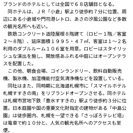
ブランドのホテルとしては全国で６８店舗目となる。
同ホテルは、ＪＲ「小倉」駅より徒歩約７分に位置、周
辺にある小倉城や門司港レトロ、あさの汐風公園など多数
の観光名所へも近い。
鉄筋コンクリート造陸屋根８階建て（ロビー１階／客室
２～８階）、延床面積１９９５・４７㎡、客室は１～２名
利用のダブルルーム１０６室を用意。ロビーはスタイリッ
シュな演出を施し、開放感あふれる中庭にはオープンテラ
スを配置した。
この他、朝食会場、コインランドリー、飲料自動販売
機、製氷機、加湿機能付空気清浄機などを設置している。
同社はまた、同時期に北海道札幌市に「スマイルホテル
札幌すすきの南」をリブランドオープンさせる。同ホテル
は札幌市営地下鉄「豊水すすきの」駅より徒歩約３分に位
置。日本庭園や国の重要文化財指定の建物がある「中島公
園」は徒歩圏内、札幌を一望できる「さっぽろテレビ塔」
は電車で約１０分と、人気の観光名所へのアクセスも至
便。