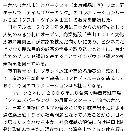
ー台北（台北市）とパーク２４（東京都品川区）では、同
ホテルで「タイムズパーキング」のコラボレーションルー
ム２室（ダブル・ツイン各１室）の販売を開始した。
同ホテルは、２０２１年９月に日本からの旅行先として
人気のある台北にオープン。商業施設「華山１９１４文化
創造産業園区」が道路を挟んだ向かいにあり、ビジネスだ
けでなく観光目的の顧客の需要を取り込むとともに、台北
内でのブランド認知を高めることでインバウンド誘客の相
乗効果を図っている。
藤田観光では、ブランド認知を高める施策の一環とし
て、複数の日本企業と連携しコンセプトルームを造成して
おり、今回のコラボレーションは５社目となる。
パーク２４は、２００６年より台湾で時間貸駐車場
「タイムズパーキング」の展開をスタート。当時の台北
は、日本と同様にクルマの普及とともに駐車場不足による
違法路上駐車などが社会問題となっていたことから、日本
で培ったノウハウを生かし社会課題の解決に向け駐車場開
発に取組んできた。現在では、台湾全土で７５０件を超え