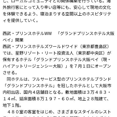
し、ローカルコミュニティとの関係構築を行っている。海
外旅行客にとって入り辛い店等にも、安心して現地の文化
を体験できるよう、寝泊まりする空間以上のホスピタリテ
ィを提供していく。
西武・プリンスホテルWW 「グランドプリンスホテル大阪
ベイ」開業
西武・プリンスホテルズワールドワイド（東京都豊島区）
では、星野リゾート・リート投資法人（東京都中央区）が
保有するホテル「グランドプリンスホテル大阪ベイ（現・
ハイアットリージェンシー大阪）」を７月１日にオープン
させる。
同ホテルは、フルサービス型のプリンスホテルブランド
「グランドプリンスホテル」を冠したホテルとして大阪市
内初出店、国内４店舗目となる。敷地面積は３万４８３・
１４㎡、延床面積８万１９７・６０㎡、地上２８階建て、
地下１階。
４８０室の客室をはじめ、さまざまなスタイルのレスト