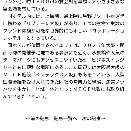
ランの他、約１８００㎡の宴会場を筆頭に大小さまざまな
宴会場を有している。
同ホテル内には、上層階、最上階に星野リゾートが運営
に携わる「リゾナーレ大阪」があり、１つの建物で複数の
ブランド体験が可能な世界的にも珍しい「コラボレーショ
ンホテル」となっている。
同ホテルが位置するベイエリアは、２０２５年大阪・関
西万博の開催予定地である夢洲にも近く、水族館や人気の
テーマパークにもアクセスしやすいため、ビジネス・レジ
ャーともに便利な場所にある。また周辺には大阪最大級の
ＭＩＣＥ施設「インテックス大阪」もあることから、大型
国際会議を受け入れてきた同社の営業力と経験、運営ノウ
ハウを生かし、地域一体となってＭＩＣＥ誘致にも取り組
んでいきたいという。
←前の記事
記事一覧へ
次の記事→