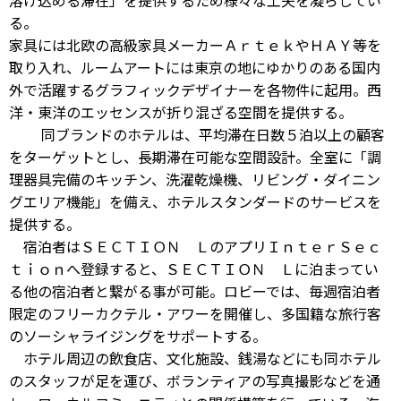
溶け込める滞在」を提供するため様々な工夫を凝らしてい
る。
家具には北欧の高級家具メーカーＡｒｔｅｋやＨＡＹ等を
取り入れ、ルームアートには東京の地にゆかりのある国内
外で活躍するグラフィックデザイナーを各物件に起用。西
洋・東洋のエッセンスが折り混ざる空間を提供する。
同ブランドのホテルは、平均滞在日数５泊以上の顧客
をターゲットとし、長期滞在可能な空間設計。全室に「調
理器具完備のキッチン、洗濯乾燥機、リビング・ダイニン
グエリア機能」を備え、ホテルスタンダードのサービスを
提供する。
宿泊者はＳＥＣＴＩＯＮ ＬのアプリＩｎｔｅｒＳｅｃ
ｔｉｏｎへ登録すると、ＳＥＣＴＩＯＮ Ｌに泊まってい
る他の宿泊者と繋がる事が可能。ロビーでは、毎週宿泊者
限定のフリーカクテル・アワーを開催し、多国籍な旅行客
のソーシャライジングをサポートする。
ホテル周辺の飲食店、文化施設、銭湯などにも同ホテル
のスタッフが足を運び、ボランティアの写真撮影などを通