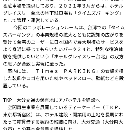
る駐車場を提供しており、２０２１年３月からは、ホテル
グレイスリー台北の地下駐車場も「タイムズパーキング」
として管理・運営している。
今回のコラボレーションルームは、台湾での「タイム
ズパーキング」の事業規模の拡大とともに認知の広がりを
受けて台湾のユーザーに日本国内で最大規模のサービスを
より身近に感じてもらいたいパーク２４と、特別な宿泊体
験を提供したいという「ホテルグレイスリー台北」の双方
の思いが合致し実現に至った。
室内には、「Ｔｉｍｅｓ ＰＡＲＫＩＮＧ」の看板を模
した装飾やロゴを用いた枕やベッドスロー、壁紙などを設
置している。
TKP 大分交通の保有地にアパホテルを建設へ
空間再生事業を展開しているティーケーピー（ＴＫＰ、
東京都新宿区）は、ホテル建設・開業用の土地を長期にわ
たって賃貸借する契約の締結に向け、大分交通（大分県大
分市）との基本合意書を締結した。