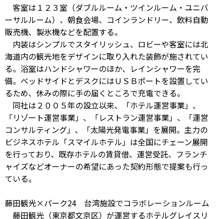
客室は１２３室（ダブルルーム・ツインルーム・ユニバ
ーサルルーム）、朝食会場、コインランドリー、飲料自動
販売機、製氷機などを配置する。
内装はシンプルでスタイリッシュ、ロビーや客室には北
海道内の観光地をデザインに取り入れた装飾が施されてい
る。浴室はハンドシャワーのほか、レインシャワーを完
備。ベッドサイドとデスクにはＵＳＢポートを設置してい
るため、休みの際に手の届くところで充電できる。
同社は２００５年の設立以来、「ホテル運営事業」、
「リゾート運営事業」、「レストラン運営事業」、「運営
コンサルティング」、「太陽光発電事業」を展開。主力の
ビジネスホテル「スマイルホテル」は全国にチェーン展開
を行っており、既存ホテルの賃貸借、運営受託、フランチ
ャイズなどオーナーの希望にあった契約形態で提案も行っ
ている。
藤田観光×パーク24 台湾施設でコラボレーションルーム
藤田観光（東京都文京区）が運営するホテルグレイスリ