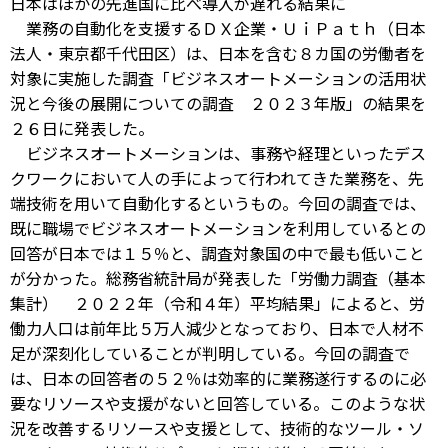
日本はほかの先進国に比べ導入が遅れる結果に
業務の自動化を支援するＤＸ企業・ＵｉＰａｔｈ（日本
法人・東京都千代田区）は、日本を含む８カ国の労働者を
対象に実施した調査「ビジネスオートメーションの活用状
況と今後の展開についての調査 ２０２３年版」の結果を
２６日に発表した。
ビジネスオートメーションは、事務や経理といったデス
クワークにおいて人の手によって行われてきた業務を、先
端技術を用いて自動化するというもの。今回の調査では、
既に職場でビジネスオートメーションを利用しているとの
回答が日本では１５％と、調査対象国の中で最も低いこと
が分かった。総務省統計局が発表した「労働力調査（基本
集計） ２０２２年（令和４年）平均結果」によると、労
働力人口は前年比５万人減少となっており、日本で人材不
足が深刻化していることが判明している。今回の調査で
は、日本の回答者の５２％は効率的に業務遂行するのに必
要なリソースや支援がないと回答している。このような状
況を改善するリソースや支援として、技術的なツール・ソ