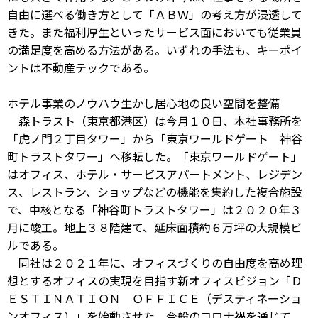
自由に選べる働き方として「ＡＢＷ」の考え方が浸透して
きた。また福利厚生といったサービス面においても従業員
の満足度を高める方法がある。いずれの手法も、キーポイ
ントは不動産テックである。
ホテル事業のノウハウ生かし居心地の良い空間を整備
森トラスト（東京都港区）は今月１０日、本社事務所を
「虎ノ門２丁目タワー」から「東京ワールドゲート 神谷
町トラストタワー」へ移転した。「東京ワールドゲート」
はオフィス、ホテル・サービスアパートメント、レジデン
ス、レストラン、ショップなどの機能を集約した複合施設
で、中核となる「神谷町トラストタワー」は２０２０年３
月に竣工。地上３８階建て、延床面積約６万坪の大規模ビ
ルである。
同社は２０２１年に、オフィスづくりの自由度を高め理
想とするオフィスの実現を目指す新オフィスビジョン「Ｄ
ＥＳＴＩＮＡＴＩＯＮ ＯＦＦＩＣＥ（デスティネーショ
ンオフィス）」を始動させた。今般のコロナ禍を通じて、