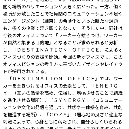
働く場所のバリエーションが大きく広がった。一方、働く
場所が分散したことで社員間のコミュニケーション不足や
エンゲージメント（結束）の希薄化といった新たな課題
も、多くの企業で浮き彫りとなった。そうした中、同社は
今後のオフィスについて「ワーカーを惹きつけ、ワーカー
が自然と集まる目的地」となることが求められると分析
し、「ＤＥＳＴＩＮＡＴＩＯＮ ＯＦＦＩＣＥ」によるオ
フィスづくりの支援を開始。今回の新オフィスでも、この
オフィスビジョンの考え方に基づいたデザインやレイアウ
トが採用されている。
「ＤＥＳＴＩＮＡＴＩＯＮ ＯＦＦＩＣＥ」では、ワー
カーを惹きつけるオフィスの要素として、「ＥＮＥＲＧ
Ｙ」（互いの熱量を高め、伝播し、増幅させることで組織
を進化させる場所）、「ＳＹＮＥＲＧＹ」（コミュニケー
ションや文化の発信を通して、共感や一体感を育み、共創
を推進する場所）、「ＣＯＺＹ」（居心地の良さと適度な
刺激によって、心身ともに満たされ、自分らしくいられる
場所）の３つをカテゴライズ。新オフィス内の各ポイント