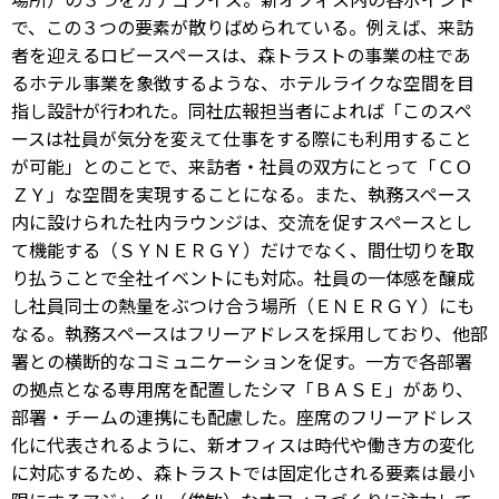
で、この３つの要素が散りばめられている。例えば、来訪
者を迎えるロビースペースは、森トラストの事業の柱であ
るホテル事業を象徴するような、ホテルライクな空間を目
指し設計が行われた。同社広報担当者によれば「このスペ
ースは社員が気分を変えて仕事をする際にも利用すること
が可能」とのことで、来訪者・社員の双方にとって「ＣＯ
ＺＹ」な空間を実現することになる。また、執務スペース
内に設けられた社内ラウンジは、交流を促すスペースとし
て機能する（ＳＹＮＥＲＧＹ）だけでなく、間仕切りを取
り払うことで全社イベントにも対応。社員の一体感を醸成
し社員同士の熱量をぶつけ合う場所（ＥＮＥＲＧＹ）にも
なる。執務スペースはフリーアドレスを採用しており、他部
署との横断的なコミュニケーションを促す。一方で各部署
の拠点となる専用席を配置したシマ「ＢＡＳＥ」があり、
部署・チームの連携にも配慮した。座席のフリーアドレス
化に代表されるように、新オフィスは時代や働き方の変化
に対応するため、森トラストでは固定化される要素は最小